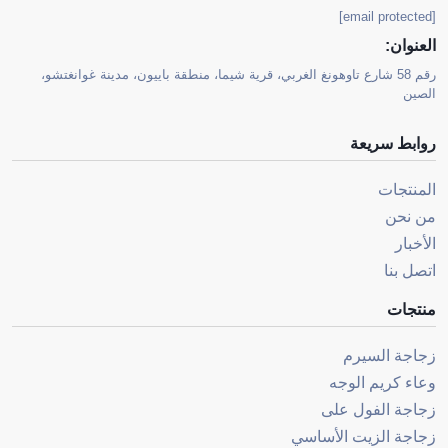
[email protected]
العنوان:
رقم 58 شارع تاوهونغ الغربي، قرية شيما، منطقة باييون، مدينة غوانغتشو،
الصين
روابط سريعة
المنتجات
من نحن
الأخبار
اتصل بنا
منتجات
زجاجة السيرم
وعاء كريم الوجه
زجاجة الفول على
زجاجة الزيت الأساسي