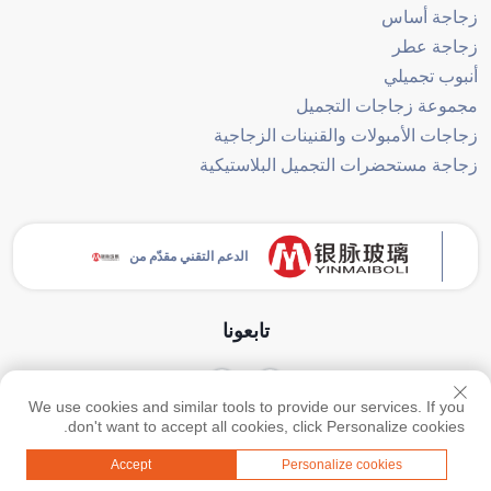
زجاجة أساس
زجاجة عطر
أنبوب تجميلي
مجموعة زجاجات التجميل
زجاجات الأمبولات والقنينات الزجاجية
زجاجة مستحضرات التجميل البلاستيكية
الدعم التقني مقدّم من
تابعونا
We use cookies and similar tools to provide our services. If you
حقوق النشر © جميع الحقوق محفوظة لشركة قوانغتشو يينماي للمنتجات الزجاجية
don't want to accept all cookies, click Personalize cookies.
المحدودة -
سياسة الخصوصية
-
المدونة
Accept
Personalize cookies
أعلى
اتصل بنا
منتجات
القائمة