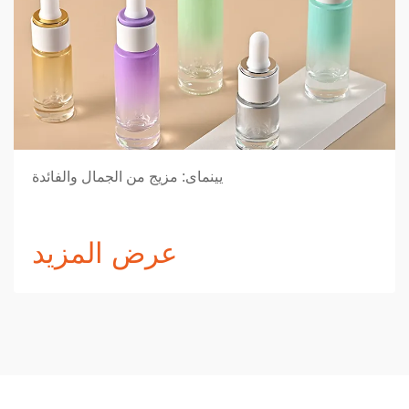
يينماى: مزيج من الجمال والفائدة
عرض المزيد