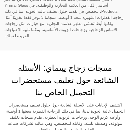
أساسي لكل من العلامة التجارية والوظيفية. في Yinmai Glass
Products، نتخصص في تقديم حلول تغليف عالية الجودة، بما في ذلك
زجاجة القطرات الشهيرة سعة 1 أونصة. منتجاتنا لا توفر فقط تخزينًا آمنًا،
ولكنها أيضًا تُحسّن مظهر علامتك التجارية. مع خيارات مثل زجاجات
الأساس الزجاجية وزجاجات الزيوت الأساسية، يمكننا تلبية الاحتياجات
الفريدة لعملك.
منتجات زجاج يينماي: الأسئلة
الشائعة حول تغليف مستحضرات
التجميل الخاص بنا
اكتشف الإجابات على الأسئلة الشائعة حول حلول تغليف مستحضرات
التجميل عالية الجودة لدينا، بما في ذلك الزجاجة القطرية سعتها 1 أونصة،
وأوعية كريم الوجه، وزجاجات الزيوت العطرية. نقدم منتجات تغليف
موثوقة، وصديقة للبيئة، وقابلة للتخصيص، وهي مثالية لشركات صناعة
العناية بالبشرة، والتجميل، والعطور.