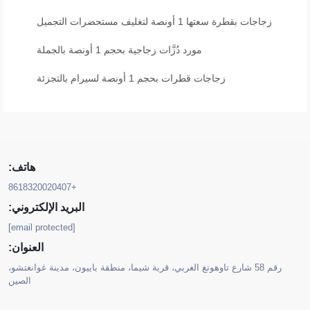
زجاجات بقطرة سعتها 1 أونصة لتغليف مستحضرات التجميل
مورد دُزَّات زجاجية بحجم 1 أونصة بالجملة
زجاجات قطرات بحجم 1 أونصة لسيرام بالتجزئة
هاتف:
+8618320020407
البريد الإلكتروني:
[email protected]
العنوان:
رقم 58 شارع تاوهونغ الغربي، قرية شيما، منطقة باييون، مدينة غوانغتشو،
الصين