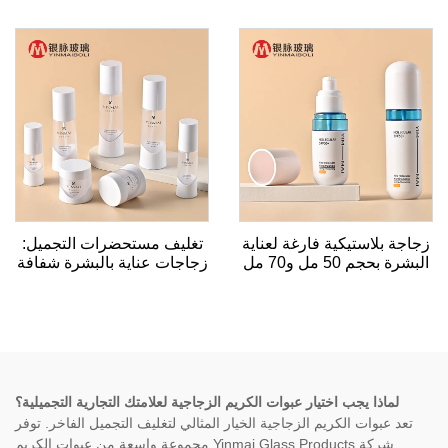
إعادة تعبئة سائل شكل
كريم سائل للسفر حاوية
مسطح مضخة بلا هواء زجاجة
صرف
مع مضخة كريم للمستحضرات
التجميلية
زجاجة بلاستيكية فارغة لعناية
تغليف مستحضرات التجميل:
البشرة بحجم 50 مل و70 مل
زجاجات عناية بالبشرة شفافة
بتغليف كبسولي عالي الجودة
بلون رمادي مطفي سعتها 50
مع شعار مطبوع بالشاشة
جرام، 30 مل، 50 مل، 100
الحرارية
مل، 120 مل، 150 مل،
مجموعة من الزجاجات
البلاستيكية الفاخرة البيضاء
مع مضخة للمرهم.
لماذا يجب اختيار عبوات الكريم الزجاجية لعلامتك التجارية التجميلية؟
تعد عبوات الكريم الزجاجية الخيار المثالي لتغليف التجميل الفاخر. توفر
شركة Yinmai Glass Products مجموعة واسعة من عبوات الكريم