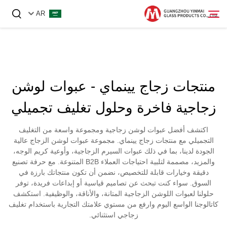
AR
الصفحة الرئيسية
منتجات زجاج يينماي - عبوات لوشن
المنتجات
زجاجية فاخرة وحلول تغليف تجميلي
عنّا
اكتشف أفضل عبوات لوشن زجاجية ومجموعة واسعة من التغليف
أخبار
التجميلي مع منتجات زجاج يينماي. مجموعة عبوات لوشن الزجاج عالية
الجودة لدينا، بما في ذلك عبوات السيرم الزجاجية، وأوعية كريم الوجه،
اتصل بنا
والمزيد، مصممة لتلبية احتياجات العملاء B2B المتنوعة. مع حرفة تصنيع
دقيقة وخيارات قابلة للتخصيص، نضمن أن تكون منتجاتك بارزة في
السوق. سواء كنت تبحث عن تصاميم قياسية أو إبداعات فريدة، توفر
حلولنا لعبوات اللوشن الزجاجية المتانة، والأناقة، والوظيفية. استكشف
كاتالوجنا الواسع اليوم وارفع من مستوي علامتك التجارية باستخدام تغليف
زجاجي استثنائي.