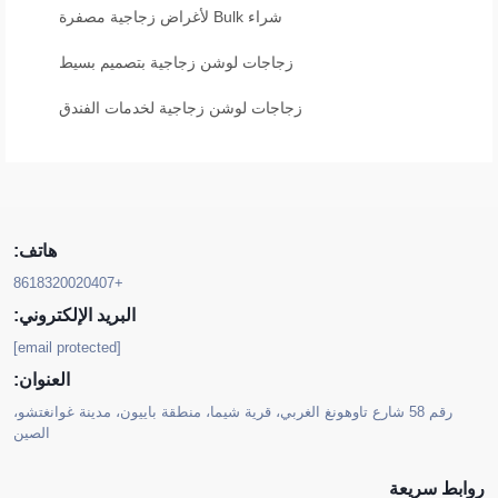
شراء Bulk لأغراض زجاجية مصفرة
زجاجات لوشن زجاجية بتصميم بسيط
زجاجات لوشن زجاجية لخدمات الفندق
هاتف:
+8618320020407
البريد الإلكتروني:
[email protected]
العنوان:
رقم 58 شارع تاوهونغ الغربي، قرية شيما، منطقة باييون، مدينة غوانغتشو،
الصين
روابط سريعة