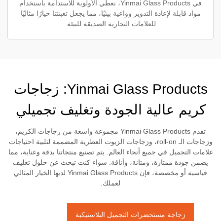
في Yinmai Glass Products، نعطي الأولوية للاستدامة باستخدام
مواد قابلة لإعادة التدوير وواعية بيئيًا، مما يجعل تعبئتنا خيارًا مثاليًا
للعلامات التجارية الصديقة للبيئة.
Yinmai Glass Products: زجاجات
كريم عالية الجودة وتغليف تجميلي
تقدم Yinmai Glass Products مجموعة واسعة من زجاجات الكريم،
وزجاجات الـ roll-on، وزجاجات الزيوت العطرية المصممة لتلبية احتياجات
علامات التجميل في جميع أنحاء العالم. يتم تصنيع منتجاتنا بدقة وعناية، مما
يضمن جودة ممتازة، ومتانة، وأناقة. سواء كنت تبحث عن حلول تغليف
قياسية أو مخصصة، فإن Yinmai Glass Products لديها الخيار المثالي
لعملك.
زجاجة مستحضرات التجميل البلاستيكية