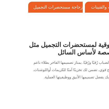
والقنينات
زجاجة مستحضرات التجميل
البلاستيكية
إغلاق
ة ضغط وردي فريدة من نوعها بحجم 1 أوقية لمستحضرات التجميل مثل
فاخر المغطى بالضباب رُقيًا ورُقيًا. يمتاز تصميمها الفاخر بطلاء ناعم
 قوي، تضمن لك تخزينًا آمنًا للكريمات أواللوشنات.
ك بفضل تصميمها الأنيق ووظيفيتها العملية.