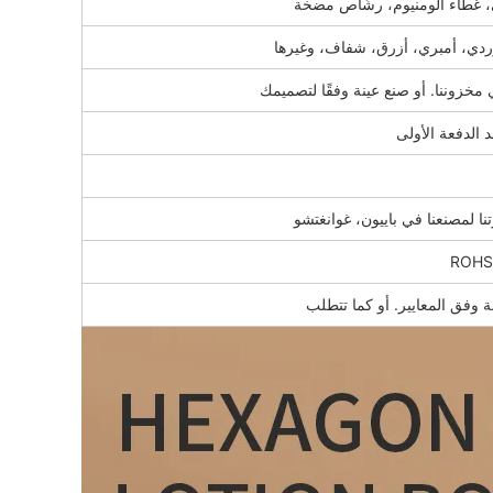
، غطاء ألومنيوم، رشّاص مضخة
ردي، أمبري، أزرق، شفاف، وغيرها
 مخزوننا. أو صنع عينة وفقًا لتصميمك
تنا لمصنعنا في باييون، غوانغتشو
ROHS
ة وفق المعايير. أو كما تتطلب