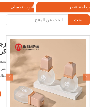
زجاجة عطر
أنبوب تجميلي
ابحث
هاتف / واتساب / ويتشات:
ات
+8618320020407
كريم الـ BB، زجاج
غير 
مثال