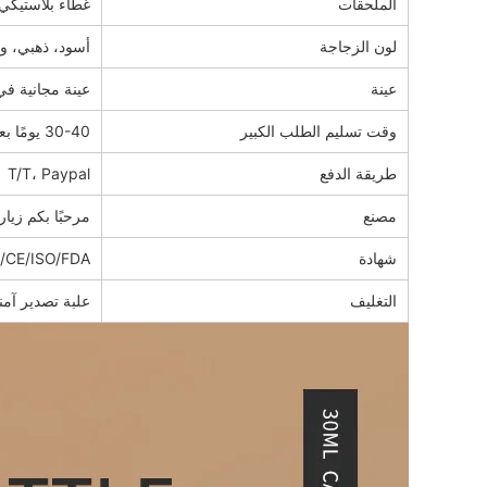
الملحقات
غطاء بلاستيكي
لون الزجاجة
أسود، ذهبي، و
عينة
عينة مجانية في
وقت تسليم الطلب الكبير
30-40 يومًا بعد الدفعة الأولى
طريقة الدفع
T/T، Paypal
مصنع
مرحبًا بكم زيار
شهادة
/CE/ISO/FDA
التغليف
علبة تصدير آمن