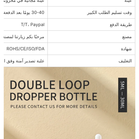
عينة
عينة مجانية في مخزوننا. 
وقت تسليم الطلب الكبير
30-40 يومًا بعد الدفعة الأولى
طريقة الدفع
T/T، Paypal
مصنع
مرحبًا بكم زيارتنا لمصنعن
شهادة
ROHS/CE/ISO/FDA
التغليف
علبة تصدير آمنة وفق المع