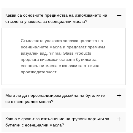
Какви са основните предимства на използването на
стъклена упаковка за есенциални масла?
Стъклената упаковка запазва цялостта на
есенциалните масла и предлагат премиум
визуален вид. Yinmai Glass Products
предлага висококачествени бутилки за
есенциални масла с капачки за отлична
производителност.
Мога ли да персонализирам дизайна на бутилките
си с есенциални масла?
Какъв е срокът за изпълнение на групови поръчки за
бутилки с есенциални масла?