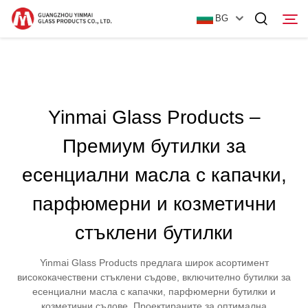
BG
Начало
Yinmai Glass Products –
Продукти
Премиум бутилки за
За Нас
есенциални масла с капачки,
Новини
парфюмерни и козметични
Контактирайте Нас
стъклени бутилки
Yinmai Glass Products предлага широк асортимент
висококачествени стъклени съдове, включително бутилки за
есенциални масла с капачки, парфюмерни бутилки и
козметични съдове. Проектираните за оптимална