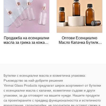
и капачка от bambus
Продажба на есенциални
Оптови Есенциално
масла за грижа за кожата,
Масло Капачка Бутилка
масажни масла, стъклени
5мл 10мл 30мл 50мл
капачки с капкител 5мл
Дърво на Чая
10мл 15мл 20мл 30мл
Есенциално Масло
50мл 100мл
Кафява Стъклена
Бутилка Завиткова Чупка
Есенциално Масло
Бутилка
Бутилки с есенциални масла и козметична упаковка:
Ръководство за най-добрите решения
Yinmai Glass Products предлагат широк асортимент от бутилки
с есенциални масла с капачки, козметични съдове и други
упаковки, за да отговарят на вашите нужди. Нашите продукти
са проектираните с предвид функционалността и естетичното
впечатление, гарантирайки, че продуктите ви остават свежи и