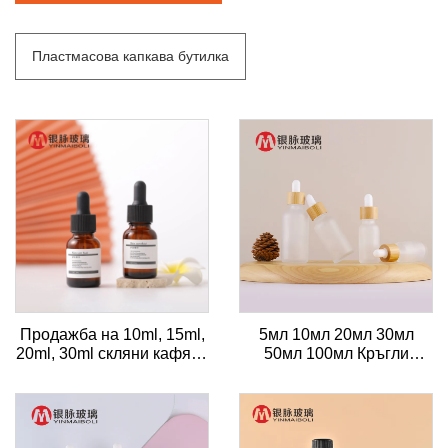
Пластмасова капкава бутилка
Продажба на 10ml, 15ml,
5мл 10мл 20мл 30мл
20ml, 30ml скляни кафяви
50мл 100мл Кръгли
бутилки за есенциални
стъклени бутилки за
масла с капачка-капка за
есенциални масла с
сируп
променливо
флуоресцентно покритие