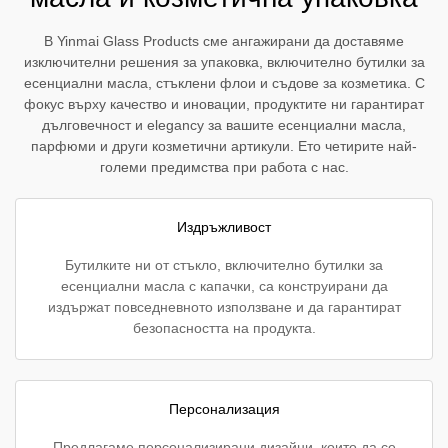
В Yinmai Glass Products сме ангажирани да доставяме
изключителни решения за упаковка, включително бутилки за
есенциални масла, стъклени флои и съдове за козметика. С
фокус върху качество и иновации, продуктите ни гарантират
дълговечност и elegancy за вашите есенциални масла,
парфюми и други козметични артикули. Ето четирите най-
големи предимства при работа с нас.
Издръжливост
Бутилките ни от стъкло, включително бутилки за
есенциални масла с капачки, са конструирани да
издържат повседневното използване и да гарантират
безопасността на продукта.
Персонализация
Предлагаме персонализирани дизайни, които да се