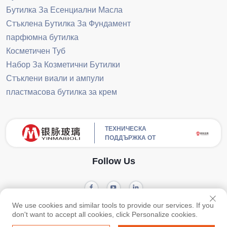
Бутилка За Есенциални Масла
Стъклена Бутилка За Фундамент
парфюмна бутилка
Косметичен Туб
Набор За Козметични Бутилки
Стъклени виали и ампули
пластмасова бутилка за крем
ТЕХНИЧЕСКА
ПОДДЪРЖКА ОТ
Follow Us
We use cookies and similar tools to provide our services. If you
Всички права запазени. © Guangzhou Yinmai Glass Products Co., Ltd -
don't want to accept all cookies, click Personalize cookies.
Privacy Policy
-
Blog