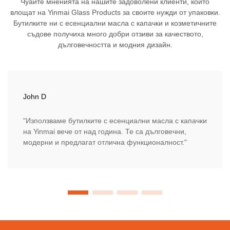
Чуайте мненията на нашите задоволени клиенти, които
влощат на Yinmai Glass Products за своите нужди от упаковки.
Бутилките ни с есенциални масла с капачки и козметичните
съдове получиха много добри отзиви за качеството,
дълговечността и модния дизайн.
John D
"Използваме бутилките с есенциални масла с капачки
на Yinmai вече от над година. Те са дълговечни,
модерни и предлагат отлична функционалност."