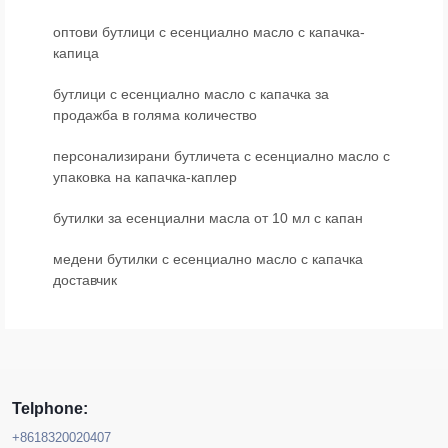
оптови бутлици с есенциално масло с капачка-
капица
бутлици с есенциално масло с капачка за
продажба в голяма количество
персонализирани бутличета с есенциално масло с
упаковка на капачка-каплер
бутилки за есенциални масла от 10 мл с капан
медени бутилки с есенциално масло с капачка
доставчик
Telphone:
+8618320020407