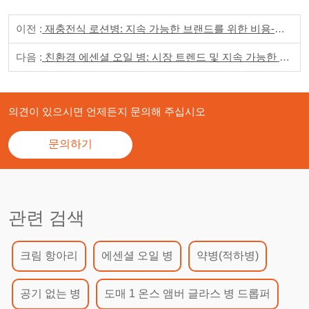
다양한 제품을 제공할
수 있게 해주며, 다양
이전 :
재충전식 로션병: 지속 가능한 브랜드를 위한 비용-편익 분석
한 고객 선호도와 용
도에 맞춥니다.
다음 :
친환경 에센셜 오일 병: 시장 트렌드 및 지속 가능한 솔루션
의견이 있으시면 언제든지 문의해 주십시오
문의하기
관련 검색
크림 항아리
에센셜 오일 병
약병(적하병)
공기 없는 병
도매 1 온스 앰버 글라스 병 드롭퍼