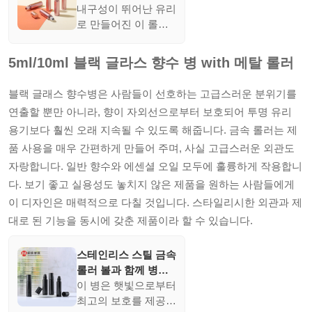
롤 롤 롤 롤 롤 롤 볼
내구성이 뛰어난 유리
로 만들어진 이 롤러
병은 생기발랄한 캡과
롤러 볼을 특징으로
5ml/10ml 블랙 글라스 향수 병 with 메탈 롤러
하며 에센셜 오일에
적합합니다. 향수를
블랙 글래스 향수병은 사람들이 선호하는 고급스러운 분위기를
바를 때의 편리함과
연출할 뿐만 아니라, 향이 자외선으로부터 보호되어 투명 유리
함께 눈에 띄는 외관
용기보다 훨씬 오래 지속될 수 있도록 해줍니다. 금속 롤러는 제
을 제공합니다.
품 사용을 매우 간편하게 만들어 주며, 사실 고급스러운 외관도
자랑합니다. 일반 향수와 에센셜 오일 모두에 훌륭하게 작용합니
다. 보기 좋고 실용성도 놓치지 않은 제품을 원하는 사람들에게
이 디자인은 매력적으로 다칠 것입니다. 스타일리시한 외관과 제
대로 된 기능을 동시에 갖춘 제품이라 할 수 있습니다.
스테인리스 스틸 금속
롤러 볼과 함께 병에
5ml 10ml 검은 유리
이 병은 햇빛으로부터
향수 롤
최고의 보호를 제공하