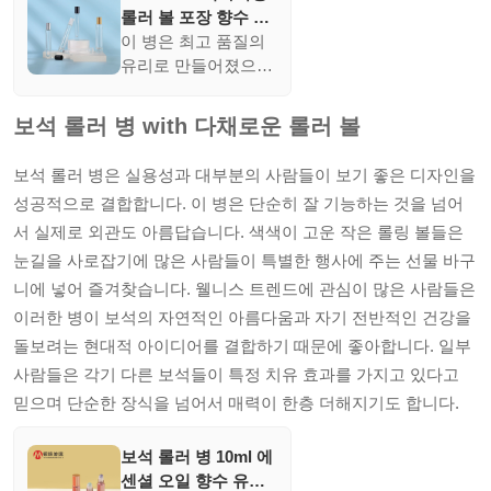
롤러 볼 포장 향수 기
름 용기 병에 유리 롤
이 병은 최고 품질의
유리로 만들어졌으며,
코팅 및 실버 인쇄와
같은 다양한 인쇄 옵
보석 롤러 병 with 다채로운 롤러 볼
션을 제공합니다. 여
러 색상으로 구매가
보석 롤러 병은 실용성과 대부분의 사람들이 보기 좋은 디자인을
가능하며, 롤러와 펌
성공적으로 결합합니다. 이 병은 단순히 잘 기능하는 것을 넘어
프 스프레이어와 같은
서 실제로 외관도 아름답습니다. 색색이 고운 작은 롤링 볼들은
액세서리를 포함하고
있습니다.
눈길을 사로잡기에 많은 사람들이 특별한 행사에 주는 선물 바구
니에 넣어 즐겨찾습니다. 웰니스 트렌드에 관심이 많은 사람들은
이러한 병이 보석의 자연적인 아름다움과 자기 전반적인 건강을
돌보려는 현대적 아이디어를 결합하기 때문에 좋아합니다. 일부
사람들은 각기 다른 보석들이 특정 치유 효과를 가지고 있다고
믿으며 단순한 장식을 넘어서 매력이 한층 더해지기도 합니다.
보석 롤러 병 10ml 에
센셜 오일 향수 유리