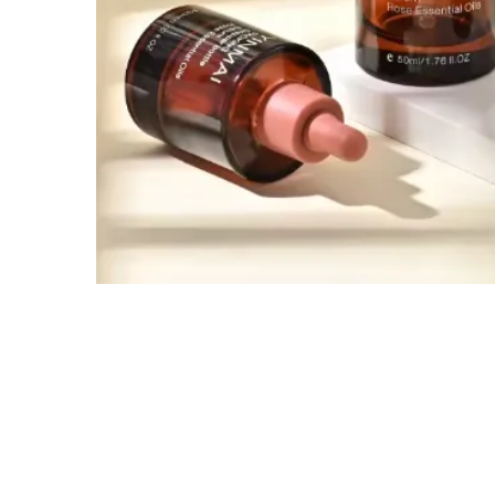
전화 / WhatsApp / WeChat:
+8618320020407