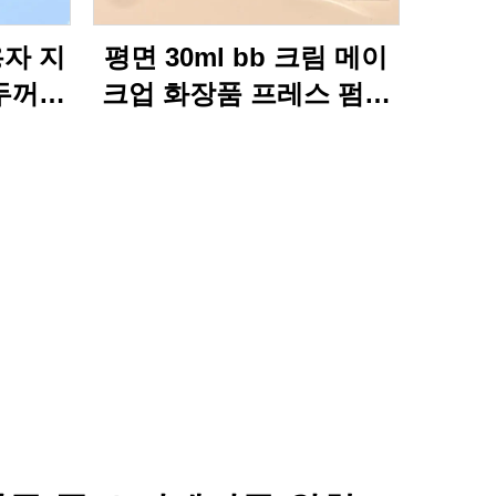
용자 지
평면 30ml bb 크림 메이
 두꺼운
크업 화장품 프레스 펌프
0ml
병 포장 빈 액체 기초 로션
품 유리
유리 병