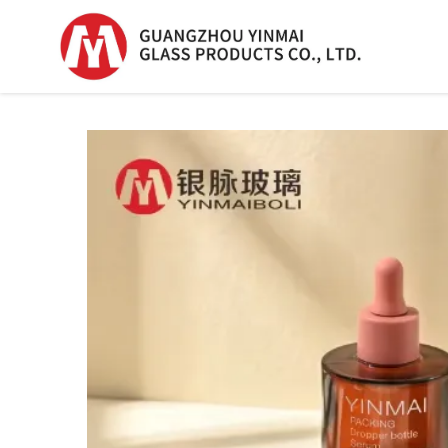
세럼 유리병
세럼 유리병
플라스틱 드로퍼 
향수 병