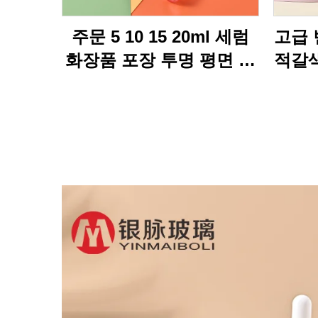
주문 5 10 15 20ml 세럼
고급 
화장품 포장 투명 평면 어
적갈색
깨 빈 수리 필수유 유리 방
에센셜
울병