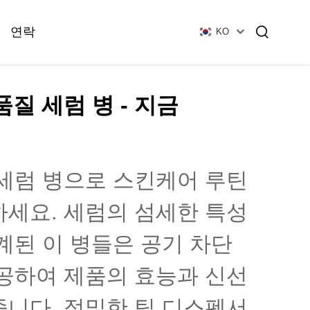
연락
KO
질 세럼 병 - 지금
필수유 병
글라스 파운데이션 병
세럼 병으로 스킨케어 루틴
유리 바이알 및 앰플
플라스틱 로션 병
세요. 세럼의 섬세한 특성
튜브형 유리 시험관
계된 이 병들은 공기 차단
앰풀
공하여 제품의 효능과 신선
니다. 정밀한 팁 디스펜서