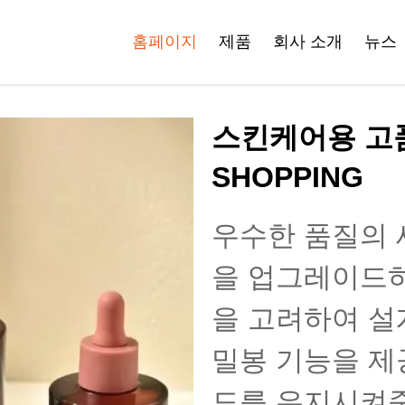
홈페이지
제품
회사 소개
뉴스
인증서
스킨케어용 고품
페이스 크림.jar
롤온 병
SHOPPING
병
우수한 품질의 
화장품용 튜브
화장품 병 세트
을 업그레이드하
플라스틱 화장품 병
을 고려하여 설
세트
밀봉 기능을 제
도를 유지시켜줍