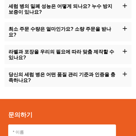
세럼 병의 밀폐 성능은 어떻게 되나요? 누수 방지
보증이 있나요?
우리의 세럼 병은 높은 품질의 밀봉을 위해 설계되었으며, 정확한 스
탑퍼와 접힌 가장자리를 사용하여 누수를 방지합니다. 모든 병은 공
최소 주문 수량은 얼마인가요? 소량 주문을 받나
장에서 출하되기 전에 밀봉 테스트를 거쳐 누출이 없음을 확인합니
요?
다.
최소 주문 수량은 특정 제품과 맞춤형 요구 사항에 따라 다릅니다.
우리는 대량 주문 시 할인된 가격을 제공하지만, 초기 테스트나 특별
라벨과 포장을 우리의 필요에 따라 맞춤 제작할 수
프로젝트 필요에 맞춰 소량 주문도 수락할 수 있습니다.
있나요?
네, 우리는 맞춤 라벨링 서비스를 제공하며, 병 본체에 브랜드 로고,
제품 정보 또는 기타 필요한 식별 정보를 추가할 수 있습니다. 포장
당신의 세럼 병은 어떤 품질 관리 기준과 인증을 충
에 있어我们也提供更多不同材質和尺寸的選擇，并可添加特殊保护
족하나요?
措施。
우리 생산 시설은 ISO 9001 및 ISO 13485와 같은 엄격한 품질 관리
시스템을 따르며, 우리의 제품은 FDA 및 CE 표준에 부합합니다. 우
리는 이러한 높은 표준을 지속적으로 준수하기 위해 정기적인 내부
및 제3자 감사를 실시합니다.
문의하기