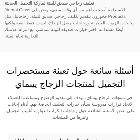
تغليف زجاجي صديق للبيئة لماركة التجميل الحديثة
الاستدامة أصبحت أهم من أي وقت مضى، ونحن في Yinmai Glass
Products فخورون بتقديم تغليف زجاجي صديق للبيئة. زجاجاتنا، مثل
زجاجات الزيوت العطرية وزجاجات مصل الزجاج، ليست فقط أنيقة ولكنها
أيضًا مستدامة. اختر خيارات صديقة للبيئة تتماشى مع التزام علامتك
التجارية تجاه البيئة.
أسئلة شائعة حول تعبئة مستحضرات
التجميل لمنتجات الزجاج يينماي
في منتجات الزجاج يينماي، نهدف إلى تقديم الوضوح ومساعدتنا للعملاء
لاتخاذ قرارات مدروسة بشأن خيارات التغليف الخاصة بهم. أدناه إجابات
على بعض الأسئلة الشائعة حول زجاجات الكرات الدوارة، أنابيب التجميل،
وغيرها من المنتجات.