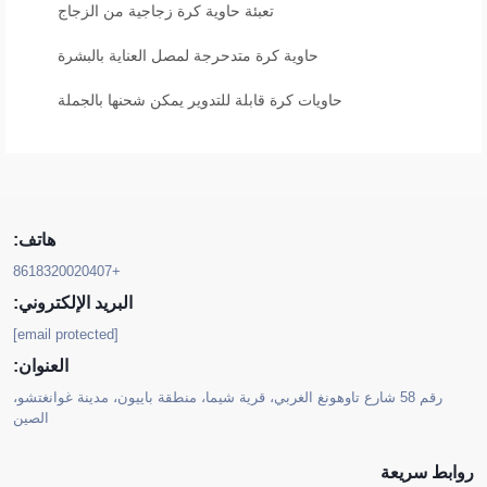
تعبئة حاوية كرة زجاجية من الزجاج
حاوية كرة متدحرجة لمصل العناية بالبشرة
حاويات كرة قابلة للتدوير يمكن شحنها بالجملة
هاتف:
+8618320020407
البريد الإلكتروني:
[email protected]
العنوان:
رقم 58 شارع تاوهونغ الغربي، قرية شيما، منطقة باييون، مدينة غوانغتشو،
الصين
روابط سريعة