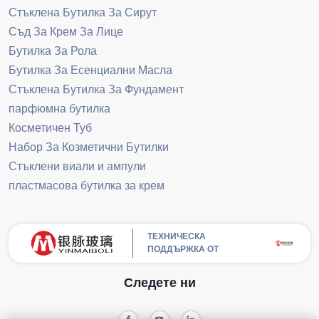
Стъклена Бутилка За Сирут
Съд За Крем За Лице
Бутилка За Рола
Бутилка За Есенциални Масла
Стъклена Бутилка За Фундамент
парфюмна бутилка
Косметичен Туб
Набор За Козметични Бутилки
Стъклени виали и ампули
пластмасова бутилка за крем
ТЕХНИЧЕСКА
ПОДДЪРЖКА ОТ
Следете ни