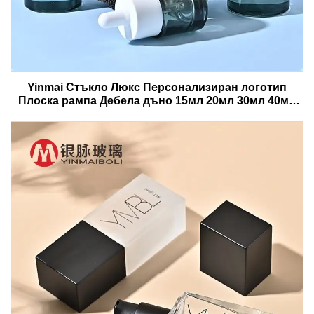
Yinmai Стъкло Люкс Персонализиран логотип
Плоска рампа Дебела дъно 15мл 20мл 30мл 40мл
50мл Стъклени бутилки за косметични сирупи