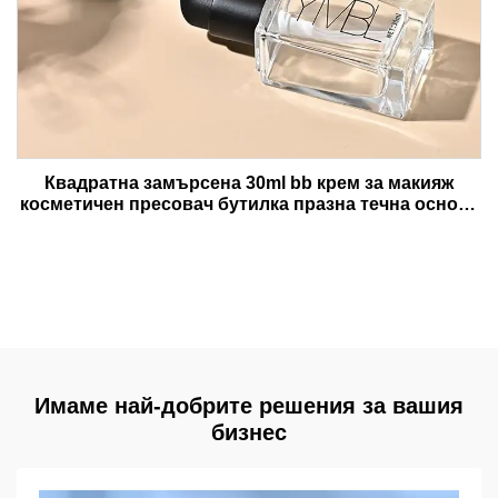
Квадратна замърсена 30ml bb крем за макияж
косметичен пресовач бутилка празна течна основа
лотион стъклени бутилки
Имаме най-добрите решения за вашия
бизнес