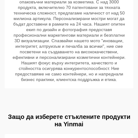
опаковъчни материали за козметика. С над 3000
продукта, включително 70 патентовани за тяхната
техническа сложност, предлагаме наличност от над 50
милиона артикула. Персонализирани мостри могат да
бъдат доставени в рамките на 24 часа. Нашият опитен
екип по дизайн и фотография предоставя
професионални маркетингови материали и безплатни
3D визуализации. Спазвайки нашето мото "иновации,
интегритет, алтруизъм и печалба за всички", ние сме
посветени на създаването на висококачествени,
ефективни и персонализирани козметични контейнери.
Нашият фокус върху интегритета, качеството и
стойността осигурява конкурентоспособност. Ние
предоставяме не само контейнери, но и напреднали
бизнес практики, клиентска поддръжка и етика.
Защо да изберете стъклените продукти
на Yinmai