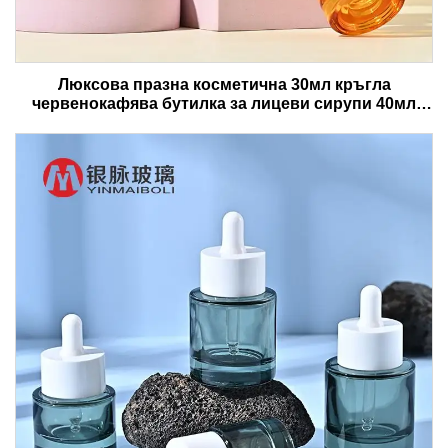
Люксова празна косметична 30мл кръгла
червенокафява бутилка за лицеви сирупи 40мл
стъклена бутилка за есенциални масла с капачка и
кутия