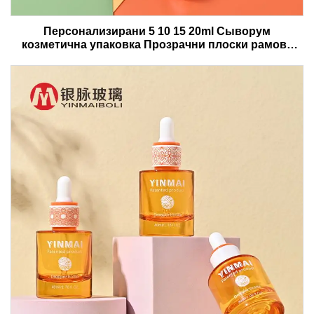
Персонализирани 5 10 15 20ml Сыворум
козметична упаковка Прозрачни плоски рамове
празни бутилки за възстановяване на есенциално
масло със стъклена капкавка