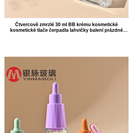
Čtvercově zmrzlé 30 ml BB krému kosmetické
kosmetické tlače čerpadla lahvičky balení prázdné
tekuté podklady krém sklo lahvičky