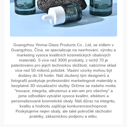
Guangzhou Yinmai Glass Products Co., Ltd, se sídlem v
Guangzhou, Čína, se specializuje na navrhování, výrobu a
marketing vysoce kvalitních kosmetických obalových
materiálů. S více než 3000 produkty, z nichž 70 je
patentováno pro jejich technickou složitost, nabízíme sklad
více než 50 milionů položek. Vlastní vzorky mohou být
dodány do 24 hodin. Náš zkušený tým designérů a
fotografů poskytuje profesionální marketingové materiály a
bezplatné 3D vizualizační služby. Držíme se našeho motta
"inovace, integrita, altruismus a win-win pro všechny" a
jsme odhodláni vytvářet vysoce kvalitní, efektivní a
personalizované kosmetické obaly. Náš důraz na integritu,
kvalitu a hodnotu zajišťuje konkurenceschopnost.
Poskytujeme nejen obaly, ale také pokročilé obchodní
praktiky, zákaznickou podporu a etiku.