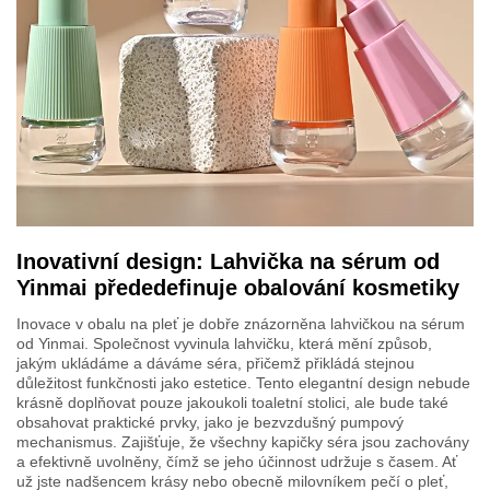
Inovativní design: Lahvička na sérum od
Yinmai přededefinuje obalování kosmetiky
Inovace v obalu na pleť je dobře znázorněna lahvičkou na sérum
od Yinmai. Společnost vyvinula lahvičku, která mění způsob,
jakým ukládáme a dáváme séra, přičemž přikládá stejnou
důležitost funkčnosti jako estetice. Tento elegantní design nebude
krásně doplňovat pouze jakoukoli toaletní stolici, ale bude také
obsahovat praktické prvky, jako je bezvzdušný pumpový
mechanismus. Zajišťuje, že všechny kapičky séra jsou zachovány
a efektivně uvolněny, čímž se jeho účinnost udržuje s časem. Ať
už jste nadšencem krásy nebo obecně milovníkem pečí o pleť,