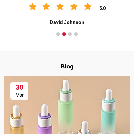
5.0
David Johnson
Blog
30
Mar