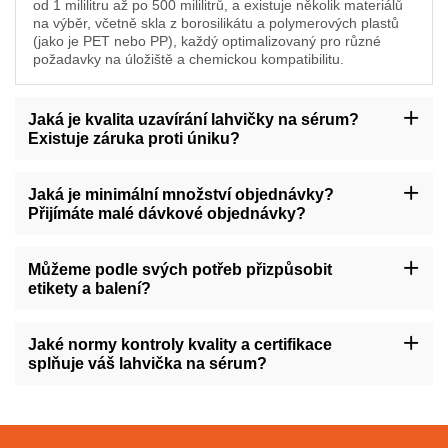
od 1 mililitru až po 500 mililitrů, a existuje několik materiálů
na výběr, včetně skla z borosilikátu a polymerových plastů
(jako je PET nebo PP), každý optimalizovaný pro různé
požadavky na úložiště a chemickou kompatibilitu.
Jaká je kvalita uzavírání lahvičky na sérum?
Existuje záruka proti úniku?
Naše lahve s sérumem jsou navrženy se vysokou kvalitou
uzavírání, pomocí přesných zátků a otočených okrajů, aby se
Jaká je minimální množství objednávky?
zajistilo odolnost proti výtoku. Všechny lahve projdou testem
Přijímáte malé dávkové objednávky?
uzavírání před opuštěním továrny, aby bylo zajištěno, že
nedochází k výtoku.
Naše minimální objednávková míra závisí na konkrétním produktu
a požadavcích na přizpůsobení. I když nabízíme slevy za velké
Můžeme podle svých potřeb přizpůsobit
objednávky, můžeme se také přizpůsobit malým dávkám,
etikety a balení?
abychom vyhověli vašim počátečním testovacím nebo speciálním
projektovým potřebám.
Ano, poskytujeme služby vlastního označování a můžete přidat
logo vaší značky, informace o produktu nebo jiné nutné
Jaké normy kontroly kvality a certifikace
identifikační údaje na tělo lahve. Co se týče balení, můžeme také
splňuje váš lahvička na sérum?
nabídnout výběr různých materiálů a velikostí a přidat speciální
ochranná opatření.
Naše produkční zařízení dodržuje přísné systémy řízení kvality,
jako je ISO 9001 a ISO 13485, a naše produkty splňují normy
FDA a CE. Provádíme pravidelné interní a externí auditory, aby