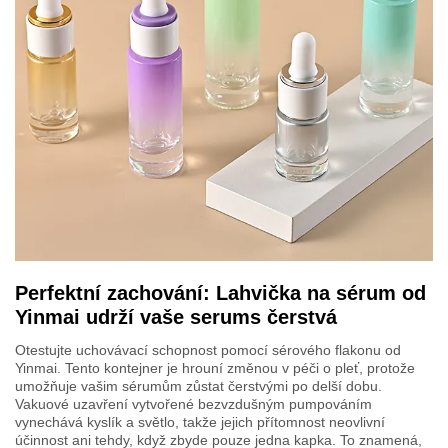
Perfektní zachování: Lahvička na sérum od
Yinmai udrží vaše serums čerstvá
Otestujte uchovávací schopnost pomocí sérového flakonu od
Yinmai. Tento kontejner je hrouní změnou v péči o pleť, protože
umožňuje vašim sérumům zůstat čerstvými po delší dobu.
Vakuové uzavření vytvořené bezvzdušným pumpováním
vynechává kyslík a světlo, takže jejich přítomnost neovlivní
účinnost ani tehdy, když zbyde pouze jedna kapka. To znamená,