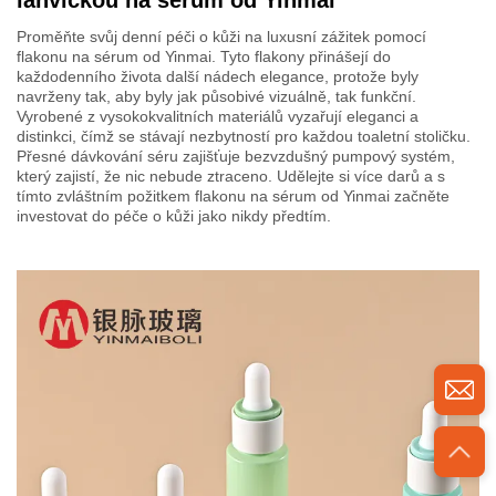
lahvičkou na sérum od Yinmai
Proměňte svůj denní péči o kůži na luxusní zážitek pomocí
flakonu na sérum od Yinmai. Tyto flakony přinášejí do
každodenního života další nádech elegance, protože byly
navrženy tak, aby byly jak působivé vizuálně, tak funkční.
Vyrobené z vysokokvalitních materiálů vyzařují eleganci a
distinkci, čímž se stávají nezbytností pro každou toaletní stoličku.
Přesné dávkování séru zajišťuje bezvzdušný pumpový systém,
který zajistí, že nic nebude ztraceno. Udělejte si více darů a s
tímto zvláštním požitkem flakonu na sérum od Yinmai začněte
investovat do péče o kůži jako nikdy předtím.