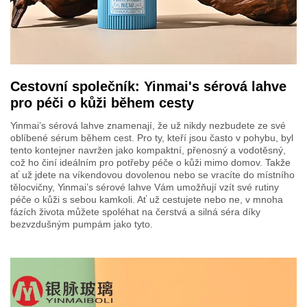
Cestovní společník: Yinmai's sérová lahve
pro péči o kůži během cesty
Yinmai’s sérová lahve znamenají, že už nikdy nezbudete ze své
oblíbené sérum během cest. Pro ty, kteří jsou často v pohybu, byl
tento kontejner navržen jako kompaktní, přenosný a vodotěsný,
což ho činí ideálním pro potřeby péče o kůži mimo domov. Takže
ať už jdete na víkendovou dovolenou nebo se vracíte do místního
tělocvičny, Yinmai’s sérové lahve Vám umožňují vzít své rutiny
péče o kůži s sebou kamkoli. Ať už cestujete nebo ne, v mnoha
fázích života můžete spoléhat na čerstvá a silná séra díky
bezvzdušným pumpám jako tyto.