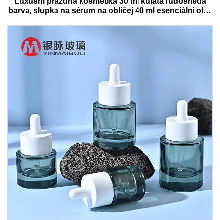
Luxusní prázdná kosmetika 30 ml kulatá rudosnědá
barva, slupka na sérum na obličej 40 ml esenciální olej,
skleněná lahvička s krabičkou