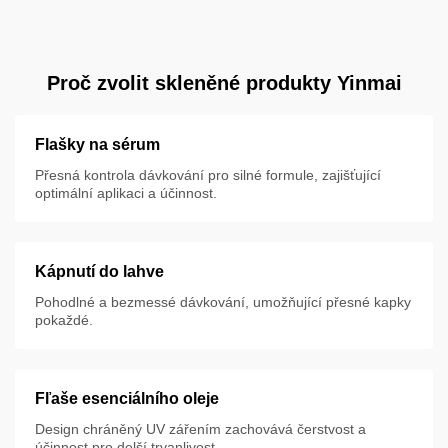
Proč zvolit skleněné produkty Yinmai
Flašky na sérum
Přesná kontrola dávkování pro silné formule, zajišťující
optimální aplikaci a účinnost.
Kápnutí do lahve
Pohodlné a bezmessé dávkování, umožňující přesné kapky
pokaždé.
Fľaše esenciálního oleje
Design chráněný UV zářením zachovává čerstvost a
účinnost pro delší trvanlivost.