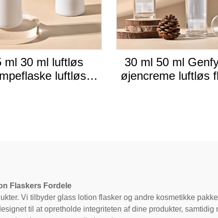
 ml 30 ml luftløs
30 ml 50 ml Genfy
mpeflaske luftløs
øjencreme luftløs f
osmetisk flaske
luftløs Lotion p
genfyldes
flaske Kosmeti
tandsdygtig luksus
løs pumpeflaske med
pumpe
on Flaskers Fordele
ukter. Vi tilbyder glass lotion flasker og andre kosmetikke pakk
esignet til at opretholde integriteten af dine produkter, samtidi