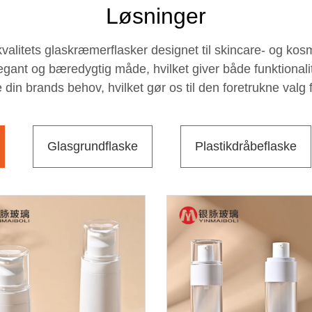
Løsninger
alitets glaskræmerflasker designet til skincare- og kosm
ant og bæredygtig måde, hvilket giver både funktionalitet
e din brands behov, hvilket gør os til den foretrukne va
Glasgrundflaske
Plastikdråbeflaske