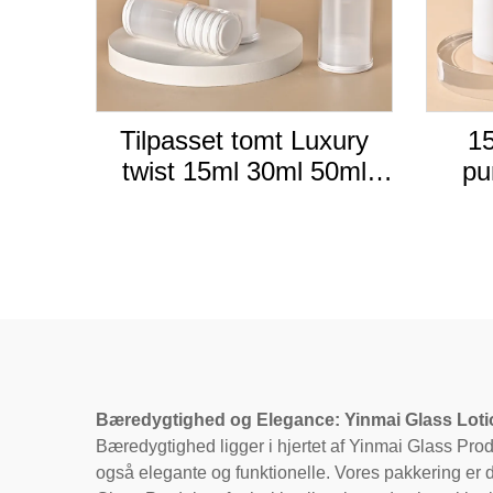
Tilpasset tomt Luxury
15
twist 15ml 30ml 50ml
pu
Frosted Cream
k
kosmetisk lotion serum
plastik spray acryl luftfri
Mods
pumpe flaske
luft
Bæredygtighed og Elegance: Yinmai Glass Loti
Bæredygtighed ligger i hjertet af Yinmai Glass Prod
også elegante og funktionelle. Vores pakkering er d