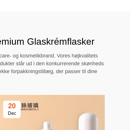
remium Glaskrémflasker
are- og kosmetikbrand. Vores højkvalitets
 produkter står ud i den konkurrerende skønheds
kke forpakkningstillæg, der passer til dine
20
2
Dec
De