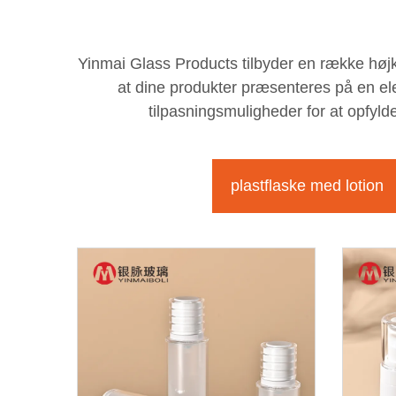
Yinmai Glass Products tilbyder en række højkv
at dine produkter præsenteres på en eleg
tilpasningsmuligheder for at opfyld
plastflaske med lotion