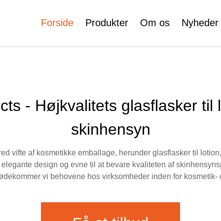
Forside
Produkter
Om os
Nyheder
Certifikater
Ans Crème Flaske
Rulleflaske
s - Højkvalitets glasflasker til l
ke
skinhensyn
Kosmetikrør
Skønhedsflaskesæt
red vifte af kosmetikke emballage, herunder glasflasker til loti
Plast
d, elegante design og evne til at bevare kvaliteten af skinhensyn
Skønhedsflaskesæt
ødekommer vi behovene hos virksomheder inden for kosmetik- 