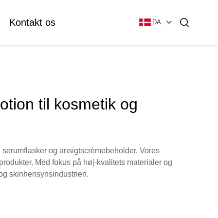
Kontakt os
DA
Essentielle Olieflaske
Glas Grundtøjsflaske
otion til kosmetik og
Glass Vial & Ampoule
Plastflaske Med Lotion
on, serumflasker og ansigtscrèmebeholder. Vores
Tubulær Glaskapsel
sprodukter. Med fokus på høj-kvalitets materialer og
og skinhensynsindustrien.
Ampulle