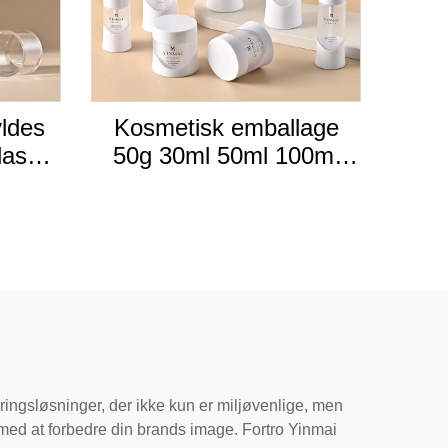
ldes
Kosmetisk emballage
laske
50g 30ml 50ml 100ml
umpe
120ml 150ml frostede
k
tomme hudplejeflasker
private label pump lotion
hvid luksus creme
plastflasker og krukker
sæt
eringsløsninger, der ikke kun er miljøvenlige, men
g med at forbedre din brands image. Fortro Yinmai