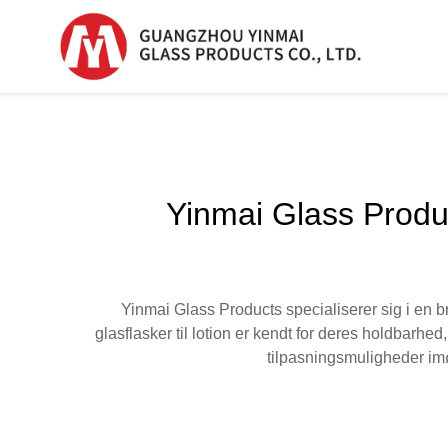
Serum Glasflaske
Serum Glasflaske
Yinmai Glass Product
Plast Dropperflas
Parfumflaske
Yinmai Glass Products specialiserer sig i en b
glasflasker til lotion er kendt for deres holdbarhe
tilpasningsmuligheder im