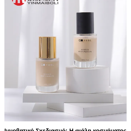
Ιννοβατικό Σχεδιασμό: Η φιάλη κοσμήματος