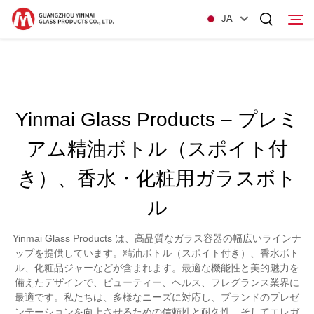
JA
ホームページ
Yinmai Glass Products – プレミ
製品
アム精油ボトル（スポイト付
私たちについて
き）、香水・化粧用ガラスボト
ニュース
ル
連絡する
Yinmai Glass Products は、高品質なガラス容器の幅広いラインナ
ップを提供しています。精油ボトル（スポイト付き）、香水ボト
ル、化粧品ジャーなどが含まれます。最適な機能性と美的魅力を
備えたデザインで、ビューティー、ヘルス、フレグランス業界に
最適です。私たちは、多様なニーズに対応し、ブランドのプレゼ
ンテーションを向上させるための信頼性と耐久性、そしてエレガ