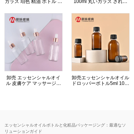
ガラス 珀色 精油 ボトル 血
100ml 丸いガラス された
清 ボトル 滴器
エッセンシャルオイルボト
ル
卸売 エッセンシャルオイ
卸売エッセンシャルオイル
ル 皮膚ケア マッサージオ
ドロッパーボトル5ml 10ml
イル ガラスドロッパーボ
30ml 50mlティーツリーエ
トル 5ml 10ml 15ml 20ml
ッセンシャルオイルアンバ
30ml 50ml 100ml
ーガラスボトルキャップエ
ッセンシャルオイルボトル
エッセンシャルオイルボトルと化粧品パッケージング：最適なソ
リューションガイド