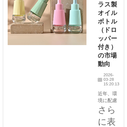
ットは、
ラス製
オイルを
オイル
簡単に絞
ボトル
って放出
するため
（ドロ
の部品で
ッパー
す。素材
付き）
によっ
の市場
て、オイ
ルの排出
動向
具合や…
2026-
03-28
15:20:13
近年、環
境に配慮
した製品
さら
の人気が
に表
高まって