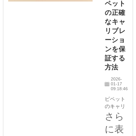
ペット
ット分野
の正確
で業界を
リードす
なキャ
る高品質
リブレ
ブラン
ーショ
ド。電着
ンを保
処理によ
り、金属
証する
質で光沢
方法
のある外
観が...
2026-
01-17
09:18:46
ピペット
のキャリ
ブレーシ
さら
ョンは非
に表
常に重要
であり、