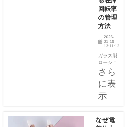
る在庫
ている形
回転率
状がまさ
にこれだ
の管理
からで
方法
す。
Yinmaiの
2026-
01-19
ような企
13:11:12
業もこの
ガラス製
トレンド
ローショ
に注目し
ンポンプ
さら
ており、
ボトルの
対応を進
に表
シーズン
めていま
ものスタ
す…
示
イルの保
管には、
合理的な
手配が必
なぜ電
要です。