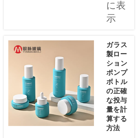
に表
クは今や
あらゆる
示
場所に見
られま
す。スポ
イト付き
ガラス
の高級ガ
製ロー
ラス製オ
ション
イルボト
ルにも採
ポンプ
用されて
ボトル
います。
の正確
この洗練
な投与
されたモ
ダンな外
量を計
観は多く
算する
の顧客が
方法
求めるも
のであ