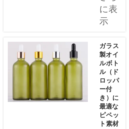
ボトルに
く、製品
に表
適したネ
を安全か
ックエン
示
つ新鮮に
ドを選択
保つこと
すること
ができま
は、製品
す。これ
の外観お
ガラス
は、美容
よび機能
製オイ
製品にと
性の両面
って極め
ルボト
において
て重要で
重要で
ル（ド
す…
す。ネッ
ロッパ
クエンド
ー付
とは、ボ
き）に
トルの上
部にあ
最適な
り、ポン
ピペッ
プが取り
ト素材
付けられ