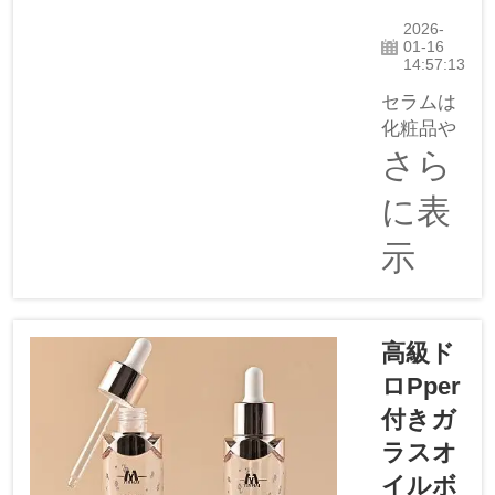
A...
2026-
01-16
14:57:13
セラムは
化粧品や
医療製品
さら
に使用さ
に表
れる特別
な液体で
示
す。セラ
ムを常備
したい場
合、ドロ
高級ド
ッパー付
ロpper
きのガラ
付きガ
スオイル
ボトルが
ラスオ
最適で
イルボ