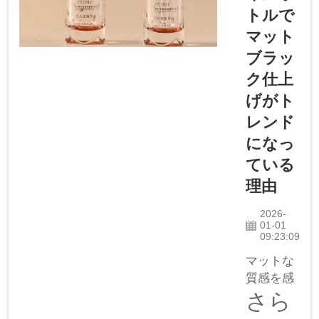
す。これ
トルで
らのボト
マット
ルは丈夫
で、セラ
ブラッ
ムを保護
ク仕上
します。
げがト
しかし、
レンド
すべての
セラムが
になっ
同じとい
ている
うわけで
理由
はありま
せん。そ
2026-
のため…
01-01
09:23:09
マットな
質感を感
じて マッ
さら
トブラッ