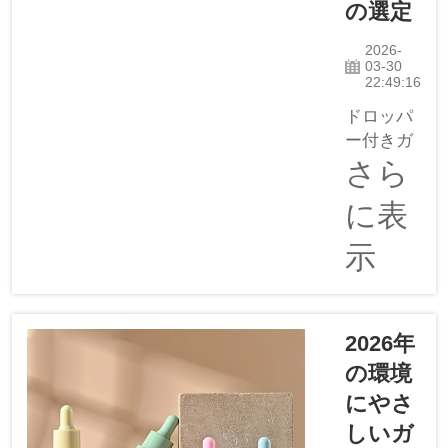
の選定
る部分を
指しま
2026-
す。不適
03-30
22:49:16
切なもの
を選択す
ドロッパ
ると、さ
ー付きガ
まざまな
ラス製オ
さら
問題が生
イルボト
じる可能
に表
ルを自作
性があり
する際に
示
ます。例
は、使用
えば、ポ
するピペ
ンプが…
ットの素
材を慎重
2026年
に検討す
の環境
る必要が
にやさ
ありま
す。ピペ
しいガ