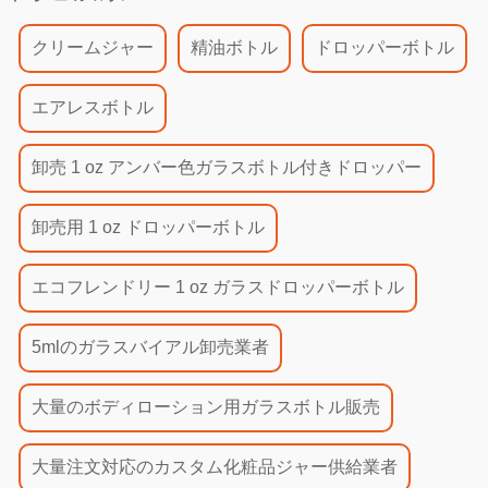
切な量の
ローショ
クリームジャー
精油ボトル
ドロッパーボトル
ンを使用
すること
エアレスボトル
で、肌に
最適な効
果を得ら
卸売 1 oz アンバー色ガラスボトル付きドロッパー
れ、ロー
ションを
卸売用 1 oz ドロッパーボトル
無駄にす
ることも
エコフレンドリー 1 oz ガラスドロッパーボトル
ありませ
ん。
5mlのガラスバイアル卸売業者
Yinmai
は…
大量のボディローション用ガラスボトル販売
大量注文対応のカスタム化粧品ジャー供給業者