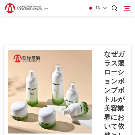
JA
ホームページ
製品
なぜガ
ラス製
当社について
ローシ
Nyūsu
ョンポ
ンプボ
Kontakuto Us
トルが
美容業
界にお
いて依