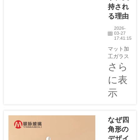
まってい
持され
ます。こ
る理由
のトレン
ドは2026
2026-
年までに
03-27
17:41:15
さらに拡
大すると
マット加
予測され
工ガラス
ます。当
製オイル
さら
社のli...
ボトル
に表
（ドロッ
パー付
示
き）は、
単なるボ
トルでは
ありませ
なぜ四
ん。品質
角形の
と上品さ
デザイ
を際立た