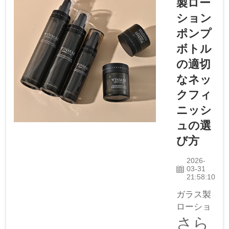
製ロー
くの人々
ション
がローシ
ョンやシ
ポンプ
ャンプー
ボトル
など、使
の適切
い勝手の
なネッ
良いディ
スペンサ
クフィ
ーが必要
ニッシ
な製品を
ュの選
使用して
び方
います。
このボト
2026-
ルは見た
03-31
21:58:10
目が優れ
ているだ
ガラス製
けでな
ローショ
く、機能
ンポンプ
さら
性も高