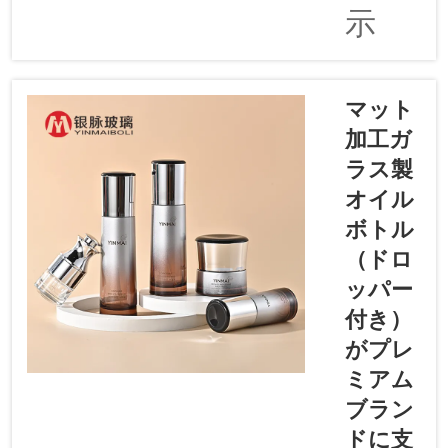
おり、そ
示
の中でも
特に注目
されてい
るのがド
マット
ロッパー
加工ガ
付きガラ
ラス製
ス製オイ
ルボトル
オイル
です。
ボトル
人々は環
（ドロ
境問題へ
ッパー
の関心が
高まり、
付き）
地球にや
がプレ
さしい製
ミアム
品を使お
ブラン
うとする
意識が強
ドに支