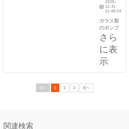
2025-
り、その
12-31
21:49:24
理由も十
分にあり
ガラス製
ます。
のポンプ
Yinmaiは
ボトルか
さら
品質を誇
らどのく
に表
りとする
らいの量
企業で
のローシ
示
す…
ョンが出
るかを測
定するの
は難しい
前へ
1
2
3
次へ
場合があ
ります
が、注意
を払う価
値があり
関連検索
ます。適