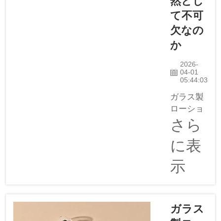
然とし
て不可
欠なの
か
2026-
04-01
05:44:03
ガラス製
ローショ
ンポンプ
さら
ボトル
に表
は、美容
業界にお
示
いて非常
に重要な
役割を果
たしてい
ガラス
ます。多