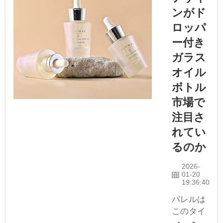
せます。
ンがド
多くのト
ロッパ
ップブラ
ー付き
ンドが、
ガラス
その洗練
された外
オイル
観と高級
ボトル
感のある
市場で
手触りを
注目さ
理由にこ
れを採用
れてい
していま
るのか
す。手に
取ると、
2026-
01-20
滑らかで
19:36:40
ひんやり
バレルは
とした質
このタイ
感が感じ