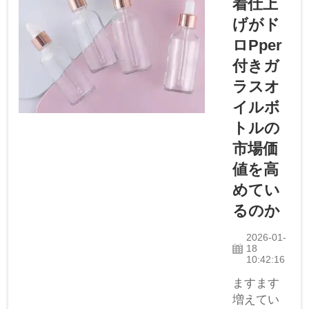
着仕上
Yinmai
げがド
は、こう
した変化
ロpper
するトレ
付きガ
ンドや顧
ラスオ
客ニーズ
イルボ
に対応す
ることが
トルの
極めて重
市場価
要である
値を高
ことを理
めてい
解してい
ます。在
るのか
庫処分品
2026-01-
は、ある
18
時期には
10:42:16
よく売れ
ますます
るもの
増えてい
の、その