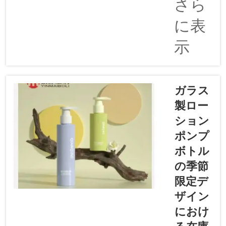
プのガラ
さら
られま
スオイル
す。導
に表
ボトルの
入：マッ
ネーミン
ト加工ガ
示
グとして
ラスがも
使われて
たらす特
います
長とは…
が、「ス
ガラス
クエア
製ロー
型」と呼
ション
ぶべきで
す。なぜ
ポンプ
なら、最
ボトル
近私の市
の季節
場ではド
限定デ
ロッパー
ボトルに
ザイン
おいて皆
におけ
が購入し