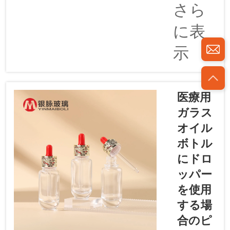
る電着仕
さら
後…
上げのド
に表
ロッパー
付き新し
示
いガラス
オイルボ
トルは、
なぜ市場
医療用
価値を引
ガラス
き寄せて
オイル
いるので
しょう
ボトル
か？
にドロ
Yinmai（イ
ッパー
ンマイ）
を使用
――革新
的なアド
する場
ベンチャ
合のピ
ーガジェ