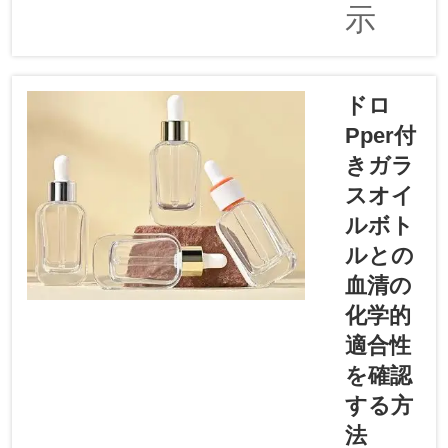
示
特に医薬
品や油の
開発を行
う実験室
ドロ
ではなお
Pper付
さらで
きガラ
す。はじ
めに、ピ
スオイ
ペットキ
ルボト
ャリブレ
ルとの
ーション
血清の
（医療用
ガラスオ
化学的
イルボト
適合性
ル用ドロ
を確認
ッパー）
する方
が必要な
場合、
法