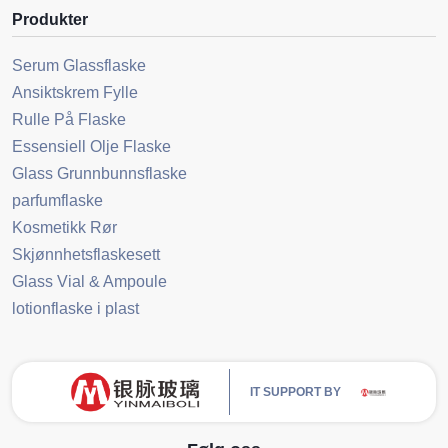
Produkter
Serum Glassflaske
Ansiktskrem Fylle
Rulle På Flaske
Essensiell Olje Flaske
Glass Grunnbunnsflaske
parfumflaske
Kosmetikk Rør
Skjønnhetsflaskesett
Glass Vial & Ampoule
lotionflaske i plast
IT SUPPORT BY