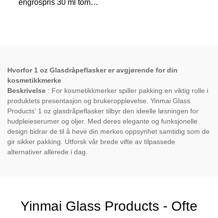
engrospris 30 ml tom
essensiell olje
plastdråpeflaske for
hudpleieemballasje
Hvorfor 1 oz Glasdråpeflasker er avgjørende for din
kosmetikkmerke
Beskrivelse
: For kosmetikkmerker spiller pakking en viktig rolle i
produktets presentasjon og brukeropplevelse. Yinmai Glass
Products' 1 oz glasdråpeflasker tilbyr den ideelle løsningen for
hudpleieserumer og oljer. Med deres elegante og funksjonelle
design bidrar de til å heve din merkes oppsynhet samtidig som de
gir sikker pakking. Utforsk vår brede vifte av tilpassede
alternativer allerede i dag.
Yinmai Glass Products - Ofte