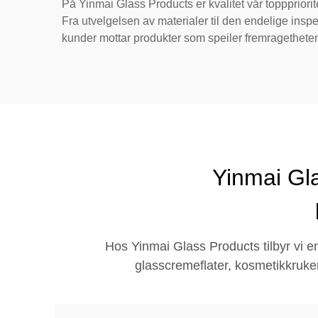
På Yinmai Glass Products er kvalitet vår toppprior
Fra utvelgelsen av materialer til den endelige inspek
kunder mottar produkter som speiler fremragetheten
Yinmai Gla
Hos Yinmai Glass Products tilbyr vi en
glasscremeflater, kosmetikkruker