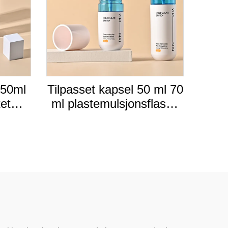
 50ml
Tilpasset kapsel 50 ml 70
tet
ml plastemulsjonsflaske
asje
for kjæledyr hudpleie av
flaske
høy kvalitet tom
plastflaske med
skjermtrykt logo