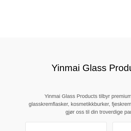
Tlf\/ WhatsApp\/ WeChat:
+8618320020407
Yinmai Glass Produ
Yinmai Glass Products tilbyr premium
glasskremflasker, kosmetikkburker, fjeskremb
gjør oss til din troverdige pa