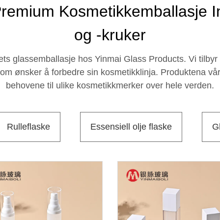
Premium Kosmetikkemballasje In
og -kruker
ets glassemballasje hos Yinmai Glass Products. Vi tilby
som ønsker å forbedre sin kosmetikklinja. Produktena våre 
behovene til ulike kosmetikkmerker over hele verden.
Rulleflaske
Essensiell olje flaske
Gl