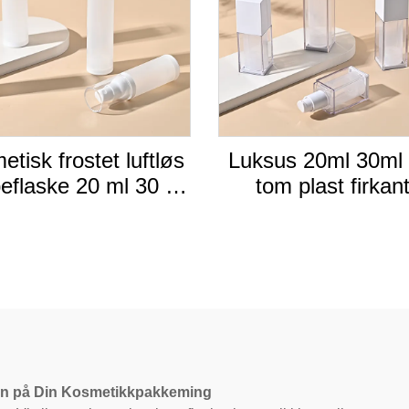
tisk frostet luftløs
Luksus 20ml 30ml
flaske 20 ml 30 ml
tom plast firkan
l AS Lotion Cream
kosmetisk emball
ende reisebeholder
lotion luftløs pumpe
ten på Din Kosmetikkpakkeming