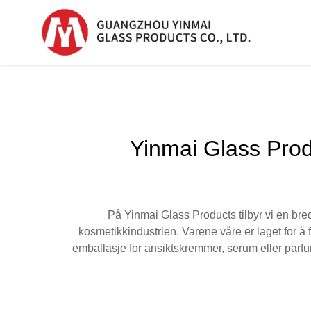
Serum Glassflaske
Serum Glassflask
Yinmai Glass Prod
Plast Dråpeflaske
Parfumflaske
På Yinmai Glass Products tilbyr vi en bre
kosmetikkindustrien. Varene våre er laget for å f
emballasje for ansiktskremmer, serum eller parfu