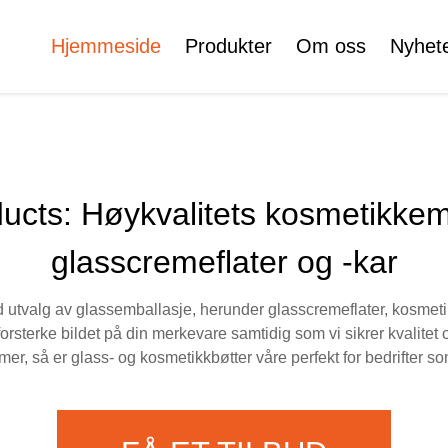
Hjemmeside
Produkter
Om oss
Nyhet
Sertifikater
e
Ansiktskrem Fylle
Rulle På Flaske
ucts: Høykvalitets kosmetikkem
glasscremeflater og -kar
Kosmetikk Rør
Skjønnhetsflaskesett
d utvalg av glassemballasje, herunder glasscremeflater, kosmetik
Plastisk
orsterke bildet på din merkevare samtidig som vi sikrer kvalitet 
Skjønnhetsflaskesett
mer, så er glass- og kosmetikkbøtter våre perfekt for bedrifter 