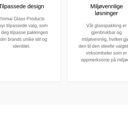
Tilpassede design
Miljøvennlige
løsninger
Yinmai Glass Products
lbyr tilpassede valg, som
Vår glasspakking er
r deg tilpasse pakkingen
gjenbrukbar og
l din brands unike stil og
miljøvennlig, hvilket gj
identitet.
den til den ideelle valget
virksomheter som er
oppmerksome på miljøe