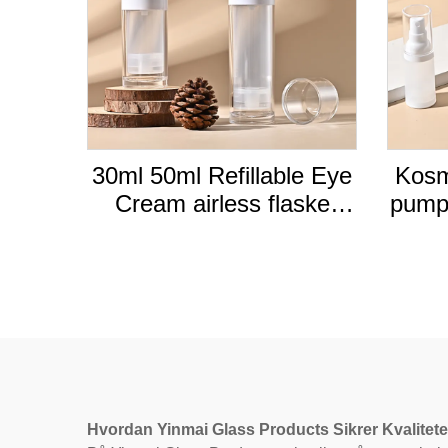
30ml 50ml Refillable Eye
Kosme
Cream airless flaske
pumpe
airless Lotion pumpe
50 m
flaske Kosmetisk
Flyt
Hvordan Yinmai Glass Products Sikrer Kvalite