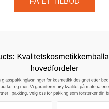
FÅ ET TILBUD
Kontakt oss
cts: Kvalitetskosmetikkemball
hovedfordeler
 glasspakkingløsninger for kosmetikk designet etter bedr
urker og mer. Vi garanterer høy kvalitet på materialene,
rtner i pakking. Velg oss for pakking som forsterker din br