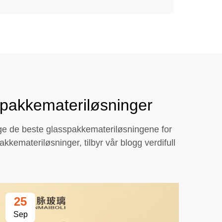
kpakkemateriløsninger
lge de beste glasspakkemateriløsningene for
kkemateriløsninger, tilbyr vår blogg verdifull
25
2
Sep
Se