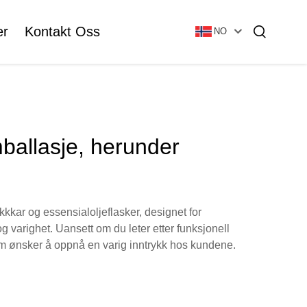
er
Kontakt Oss
NO
Essensiell Olje Flaske
Glass Grunnbunnsflaske
ballasje, herunder
Glass Vial & Ampoule
Lotionflaske I Plast
kkar og essensialoljeflasker, designet for
Rørformet Glasvial
og varighet. Uansett om du leter etter funksjonell
som ønsker å oppnå en varig inntrykk hos kundene.
Ampulle