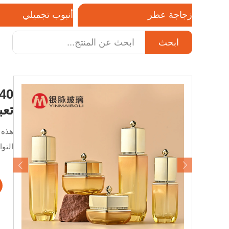
زجاجة عطر
أنبوب تجميلي
ابحث
هاتف / واتساب / ويتشات:
ات
+8618320020407
تعب
هذه 
التوا