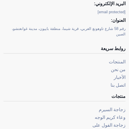
البريد الإلكتروني:
[email protected]
العنوان:
رقم 58 شارع تاوهونغ الغربي، قرية شيما، منطقة باييون، مدينة غوانغتشو،
الصين
روابط سريعة
المنتجات
من نحن
الأخبار
اتصل بنا
منتجات
زجاجة السيرم
وعاء كريم الوجه
زجاجة الفول على