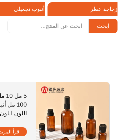
زجاجة عطر
أنبوب تجميلي
ابحث
هاتف / واتساب / ويتشات:
ات
+8618320020407
100 مل 
اللون اللو
رش عطر ز
اقرأ المزيد