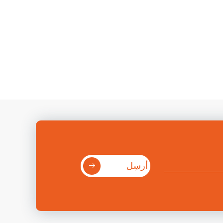
أرسِل