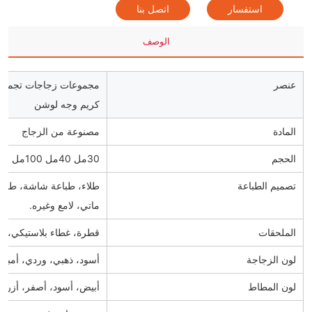
استفسار
اتصل بنا
الوصف
عنصر
مجموعات زجاجات تجميلية 
كريم وجه لوشن
المادة
مصنوعة من الزجاج
الحجم
30مل 40مل 100مل 120مل 30ج 50ج
تصميم الطباعة
طلاء، طباعة شاشة، طباعة
ماتي، لامع وغيره.
الملحقات
قطرة، غطاء بلاستيكي، غ
لون الزجاجة
أسود، ذهبي، وردي، أمبر
لون المطاط
أبيض، أسود، أصفر، أزرق