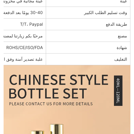
عينة
عينة مجانية في مخزوننا. 
وقت تسليم الطلب الكبير
30-40 يومًا بعد الدفعة الأولى
طريقة الدفع
T/T، Paypal
مصنع
مرحبًا بكم زيارتنا لمصنعن
شهادة
ROHS/CE/ISO/FDA
التغليف
علبة تصدير آمنة وفق المع