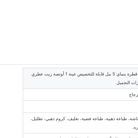
زجاجات مصل قطرة ينماي 5 مل قابلة للتخصيص عينة 1 أونصة زيت عطري
ات التجميل
زجاج
اشة، طباعة ذهبية، طباعة فضية، تغليف، كروم ذهبي، تظليل،
ره.