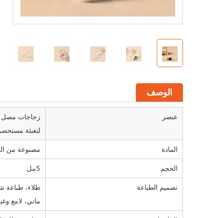
الوصف
عنصر
لتعبئة مستحضر
المادة
مصنوعة من ال
الحجم
5مل
تصميم الطباعة
طلاء، طباعة ش
ماتي، لامع وغي