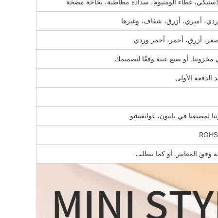
استيكي، غطاء ألومنيوم، سدادة مطاطية، بخاخة مضخة
ردي، أمبري، أزرق، شفاف، وغيرها
صفر، أزرق، أحمر، أحمر وردي
 مخزوننا. أو صنع عينة وفقًا لتصميمك
تنا لمصنعنا في باييون، غوانغتشو
ROHS
ة وفق المعايير. أو كما تتطلب