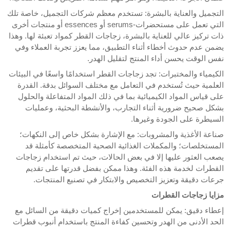
التجميل والعناية بالبشرة: تستخدم معظم شركات التجميل، خاصة تلك
التي تعمل على مستحضرات-serums أو essences أو منتجات أخرى
ذات تركيز عالي للعناية بالبشرة، زجاجات القطر كمواد تعبئة لها. وهذا
يضمن عدم حدوث أخطاء أثناء التطبيق، مما يعزز تجربة العملاء وفي
نفس الوقت يحسن أداء المنتج لتقليل الهدر.
الكيمياء والمختبرات: تجد زجاجات القطر استخدامًا واسعًا في البيئات
العلمية حيث تُستخدم في التعامل مع مختلف السوائل بدقة. القدرة
على قياس المواد الكيميائية بما في ذلك المواد المتفاعلة والحلول
بشكل صحيح ضرورية أثناء التجارب، والأنشطة البحثية، وعمليات
السيطرة على الجودة وغيرها.
صناعة الأغذية والمشروبات: مع الإشارة بشكل خاص إلى النكهات؛
المستخلصات؛ والمكملات الغذائية الصحية المتخصصة كأمثلة قد
يصعب العثور عليها إلا في بعض الحالات، حيث تم استخدام زجاجات
القطرات لخدمة هذه الفئة. وهذا ممكن بفضل قدرتها على تقديم
جرعات دقيقة وتعزيز التخصيص والابتكار في تصنيع المنتجات.
مزايا زجاجات القطرات
إعطاء دقيق: يمكن للمستخدمين إخراج كميات دقيقة من السائل مع
الحد الأدنى من الهدر وتحسين كفاءة المنتج باستخدام أنبوب قطرات