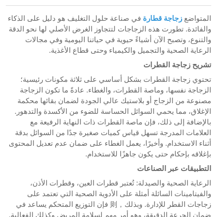
المتواضع
زجاجة قطارة
في صناعة حلول التغليف هو دليل على الذكاء
والفائدة. تطورت هذه الزجاجات لتتجاوز الغرض الأصلي لها نحو الدقة
والتنوع، وتصبح الآن أشياءً حيوية في حياتنا اليومية وفي مجالات
الرعاية الصحية والتجميل والكيمياء وحتى قطاع الأغذية.
تشريح زجاجة القطرات
تحتوي زجاجة القطرات بشكل أساسي على ثلاثة مكونات رئيسية؛
الزجاجة نفسها، وماصة القطرات، والغطاء. عادةً ما تكون الزجاجة
مصنوعة من الزجاج أو بلاستيك عالي الجودة لضمان بقائها محكمة
الإغلاق، مما يحمي السوائل الحساسة للضوء من الأكسدة والتدهور.
بالإضافة إلى ذلك، فإن ماصة القطرات ذات النهاية الرفيعة مع
العلامات المدرجة تسهل قياس كميات صغيرة جدًا من السوائل بدقة
أثناء الاستخدام. وأخيرًا، يعمل الغطاء على ضمان عدم تعديل المحتوى
بإغلاقه بإحكام حتى يكون جاهزًا للاستخدام.
التطبيقات عبر الصناعات
الرعاية الصحية والصيدلة: تُعتبر قطرات العين، وقطرات الأذن،
والفيتامينات السائلة أمثلة على الأدوية الصحية التي تعتمد على
زجاجات القطر للإدارة. وبذلك，则 فإن التوزيع المتحكم يساعد في
ضمان الجرعة الدقيقة، وهو أمر مهم لسلامة المريض وكذلك الفعالية.