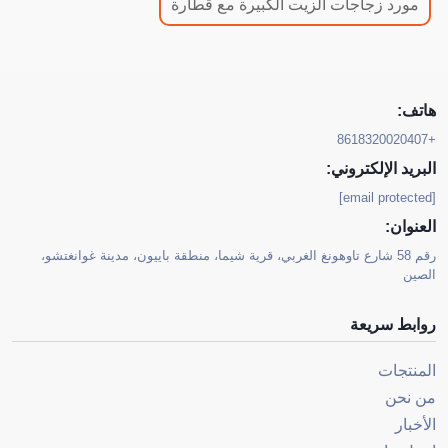
مورد زجاجات الزيت الكبيرة مع قطارة
هاتف:
+8618320020407
البريد الإلكتروني:
[email protected]
العنوان:
رقم 58 شارع تاوهونغ الغربي، قرية شيما، منطقة باييون، مدينة غوانغتشو،
الصين
روابط سريعة
المنتجات
من نحن
الأخبار