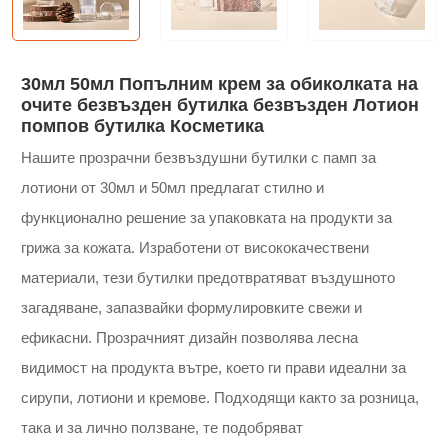
30мл 50мл Попълним крем за обиколката на
очите безвъзден бутилка безвъзден Лотион
помпов бутилка Косметика
Нашите прозрачни безвъздушни бутилки с памп за
лотиони от 30мл и 50мл предлагат стилно и
функционално решение за упаковката на продукти за
грижа за кожата. Изработени от висококачествени
материали, тези бутилки предотвратяват въздушното
загадяване, запазвайки формулировките свежи и
ефикасни. Прозрачният дизайн позволява лесна
видимост на продукта вътре, което ги прави идеални за
сирупи, лотиони и кремове. Подходящи както за розница,
така и за лично ползване, те подобряват