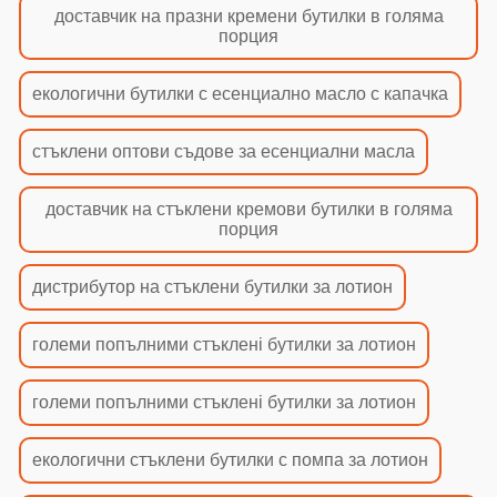
доставчик на празни кремени бутилки в голяма
порция
екологични бутилки с есенциално масло с капачка
стъклени оптови съдове за есенциални масла
доставчик на стъклени кремови бутилки в голяма
порция
дистрибутор на стъклени бутилки за лотион
големи попълними стъкленi бутилки за лотион
големи попълними стъкленi бутилки за лотион
екологични стъклени бутилки с помпа за лотион