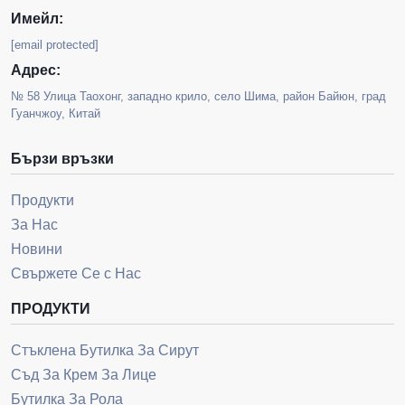
Имейл:
[email protected]
Адрес:
№ 58 Улица Таохонг, западно крило, село Шима, район Байюн, град
Гуанчжоу, Китай
Бързи връзки
Продукти
За Нас
Новини
Свържете Се с Нас
ПРОДУКТИ
Стъклена Бутилка За Сирут
Съд За Крем За Лице
Бутилка За Рола