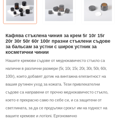
Кафява стъклена чиния за крем 5г 10г 15г
20г 30г 50г 60г 100г празни стъклени съдове
за бальсам за устни с широк устник за
косметични чинии
Нашите кремови съдове от меднокавичесто стъкло са
налични в различни размери (5г, 10г, 15г, 20г, 30г, 50г, 60г,
100г), които добавят дотик на винтажна елегантност на
вашия рутинен уход за кожата. Тези привлекателни
съдове са направени от прочно меднокавичесто стъкло,
което е прекрасно само по себе си, и са защитени от
светлината, за да се продължи срокът им на годност на
вашите кремове и лотioni. Ергономично