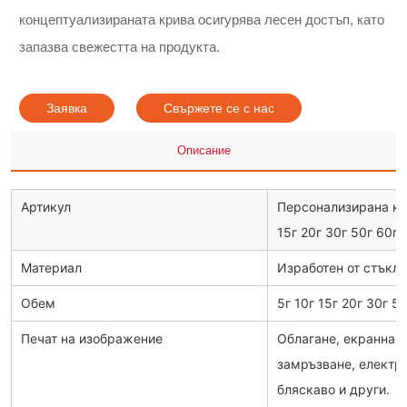
концептуализираната крива осигурява лесен достъп, като
запазва свежестта на продукта.
Заявка
Свържете се с нас
Описание
Артикул
Персонализирана ко
15г 20г 30г 50г 60г
Материал
Изработен от стъкло
Обем
5г 10г 15г 20г 30г 5
Печат на изображение
Облагане, екранна пе
замръзване, електро
бляскаво и други.