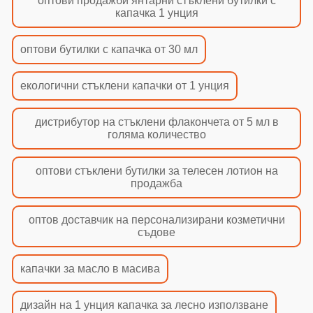
оптови продажби янтарни стъклени бутилки с
капачка 1 унция
оптови бутилки с капачка от 30 мл
екологични стъклени капачки от 1 унция
дистрибутор на стъклени флакончета от 5 мл в
голяма количество
оптови стъклени бутилки за телесен лотион на
продажба
оптов доставчик на персонализирани козметични
съдове
капачки за масло в масива
дизайн на 1 унция капачка за лесно използване