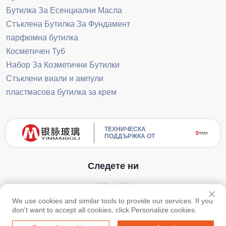
Бутилка За Есенциални Масла
Стъклена Бутилка За Фундамент
парфюмна бутилка
Косметичен Туб
Набор За Козметични Бутилки
Стъклени виали и ампули
пластмасова бутилка за крем
ТЕХНИЧЕСКА
ПОДДЪРЖКА ОТ
Следете ни
We use cookies and similar tools to provide our services. If you
Всички права запазени. © Guangzhou Yinmai Glass Products Co., Ltd -
don't want to accept all cookies, click Personalize cookies.
Политика за поверителност
-
Блог