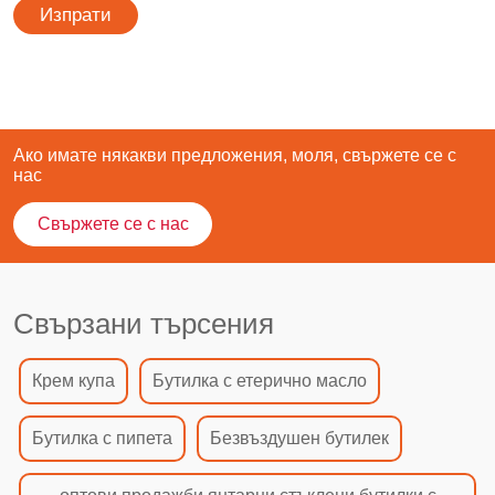
Изпрати
Ако имате някакви предложения, моля, свържете се с
нас
Свържете се с нас
Свързани търсения
Крем купа
Бутилка с етерично масло
Бутилка с пипета
Безвъздушен бутилек