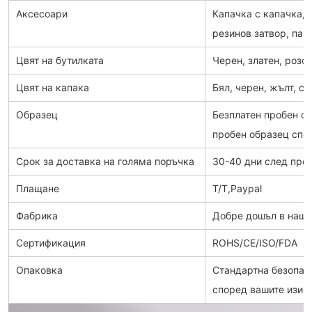
Аксесоари
Капачка с капачка, 
резинов затвор, па
Цвят на бутилката
Черен, златен, розов
Цвят на капака
Бял, черен, жълт, си
Образец
Безплатен пробен об
пробен образец спо
Срок за доставка на голяма поръчка
30-40 дни след пре
Плащане
T/T,Paypal
Фабрика
Добре дошъл в наша
Сертификация
ROHS/CE/ISO/FDA
Опаковка
Стандартна безопас
според вашите изис