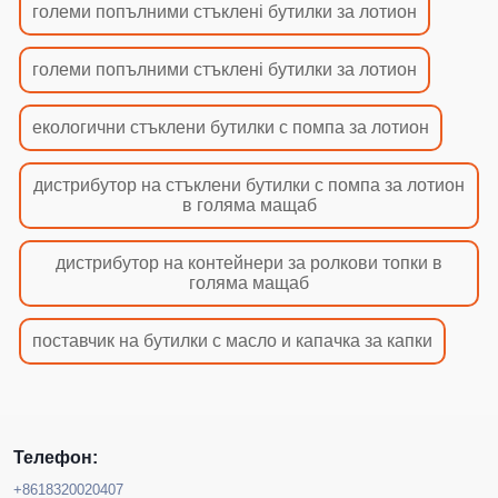
големи попълними стъкленi бутилки за лотион
големи попълними стъкленi бутилки за лотион
екологични стъклени бутилки с помпа за лотион
дистрибутор на стъклени бутилки с помпа за лотион
в голяма мащаб
дистрибутор на контейнери за ролкови топки в
голяма мащаб
поставчик на бутилки с масло и капачка за капки
Телефон:
+8618320020407