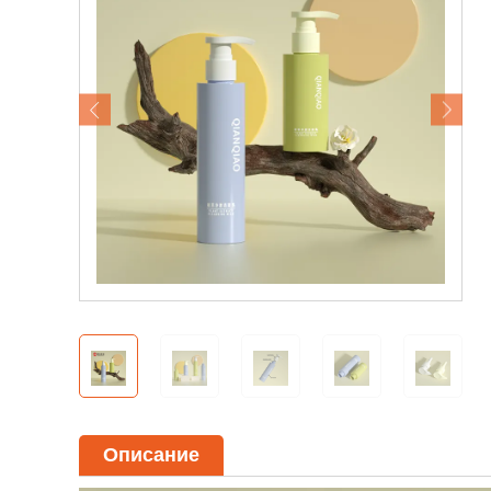
Тел. / WhatsApp / WeChat:
С
+8618320020407
Описание