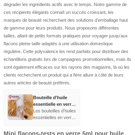
dégrader les ingrédients actifs avec le temps. Notre gamme de
esthétique, répondant
efficacement aux
ces récipients élégants connaît un succès croissant, les
besoins personnels et
marques de beauté recherchant des solutions d'emballage haut
commerciaux en
de gamme pour leurs produits. Nous proposons différentes
huiles essentielles.
tailles, allant de petits formats pratiques pour voyager jusqu'aux
flacons pleine taille adaptés à une utilisation domestique
régulière. Cette polyvalence les rend parfaits pour distribuer des
échantillons gratuits lors de campagnes promotionnelles, mais ils
sont également efficaces sur les rayons des magasins, là où les
clients recherchent un produit qui a fière allure à côté de leurs
autres articles de beauté préférés.
Bouteille d'huile
essentielle en verre
fauve pour essence
Les bouteilles d'huiles
faciale 10ml 20ml
essentielles en verre
30ml cosmétique
fauve offrent des
avec distributeur en
propriétés
Mini flacons-tests en verre 5ml pour huile