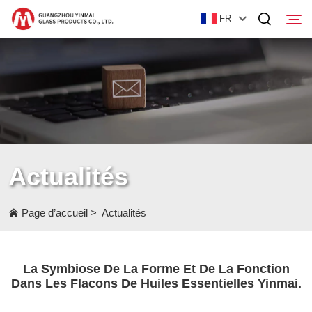
FR
Page d’accueil
Produits
À Propos De Nous
Actualités
Actualités
Contactez-Nous
Page d’accueil
>
Actualités
La Symbiose De La Forme Et De La Fonction
Dans Les Flacons De Huiles Essentielles Yinmai.