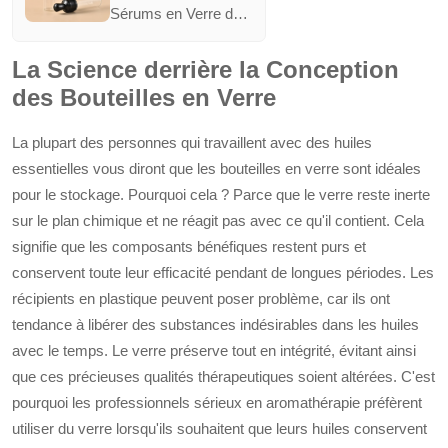
d' huile de parfum
Sérums en Verre de
Bouteille d' huile
5ml de YINMAI sont
essentielle pour les
parfaits pour une
La Science derrière la Conception
voyages
utilisation en
des Bouteilles en Verre
déplacement, les
rendant idéaux pour
La plupart des personnes qui travaillent avec des huiles
les voyages et les
essais. Ces flacons
essentielles vous diront que les bouteilles en verre sont idéales
conservent l'efficacité
pour le stockage. Pourquoi cela ? Parce que le verre reste inerte
et l'arôme des huiles,
sur le plan chimique et ne réagit pas avec ce qu'il contient. Cela
offrant aux
signifie que les composants bénéfiques restent purs et
consommateurs des
conservent toute leur efficacité pendant de longues périodes. Les
expériences de
récipients en plastique peuvent poser problème, car ils ont
qualité authentique.
tendance à libérer des substances indésirables dans les huiles
avec le temps. Le verre préserve tout en intégrité, évitant ainsi
que ces précieuses qualités thérapeutiques soient altérées. C'est
pourquoi les professionnels sérieux en aromathérapie préfèrent
utiliser du verre lorsqu'ils souhaitent que leurs huiles conservent