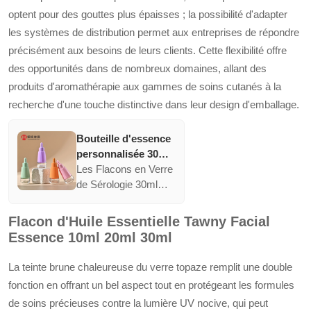
optent pour des gouttes plus épaisses ; la possibilité d'adapter
les systèmes de distribution permet aux entreprises de répondre
précisément aux besoins de leurs clients. Cette flexibilité offre
des opportunités dans de nombreux domaines, allant des
produits d'aromathérapie aux gammes de soins cutanés à la
recherche d'une touche distinctive dans leur design d'emballage.
Bouteille d'essence
personnalisée 30ml
avec goutteur
Les Flacons en Verre
bouteille d'huile
de Sérologie 30ml
essentielle givrée
YINMAI sont conçus
épaule plate en
pour des solutions de
Flacon d'Huile Essentielle Tawny Facial
verre bouteille
branding dynamiques
Essence 10ml 20ml 30ml
d'emballage
et offrent des options
cosmétique
de personnalisation
La teinte brune chaleureuse du verre topaze remplit une double
essentielles. Ils
fonction en offrant un bel aspect tout en protégeant les formules
combinent utilité
de soins précieuses contre la lumière UV nocive, qui peut
pratique et attrait