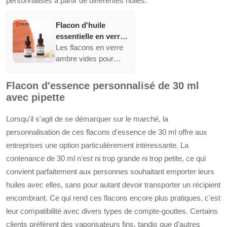
personnalisés à partir de différentes huiles.
Flacon d'huile
essentielle en verre
ambre de 10 ml, 15
Les flacons en verre
ml, 20 ml, 30 ml avec
ambre vides pour
pipette pour flacon
cosmétiques, huiles
de sérum
essentielles et
Flacon d'essence personnalisé de 30 ml
sérums visage
avec pipette
proposent différents
styles et volumes
Lorsqu'il s'agit de se démarquer sur le marché, la
pour répondre aux
personnalisation de ces flacons d'essence de 30 ml offre aux
besoins cosmétiques
entreprises une option particulièrement intéressante. La
et thérapeutiques. Ils
contenance de 30 ml n'est ni trop grande ni trop petite, ce qui
sont équipés de
pipettes pour un
convient parfaitement aux personnes souhaitant emporter leurs
dosage précis, idéal
huiles avec elles, sans pour autant devoir transporter un récipient
pour minimiser les
encombrant. Ce qui rend ces flacons encore plus pratiques, c'est
pertes et maximiser
leur compatibilité avec divers types de compte-gouttes. Certains
la durée de vie du
clients préfèrent des vaporisateurs fins, tandis que d'autres
produit.