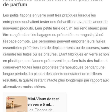
bambou bois et
protectrices qui
de parfum
bouteille en verre
prolongent la durée
avec pipette
de vie des huiles et
Les petits flacons en verre sont très pratiques lorsque les
sérums faciaux. Leur
entreprises souhaitent tester des échantillons avant de lancer de
design élégant et
nouveaux produits. Leur petite taille de 5 ml les rend idéaux pour
leurs tailles variées
être rangés dans les bagages ou présentés en magasin, là où
les rendent adaptées
aussi bien pour les
l'espace compte. Les personnes peuvent emporter leurs huiles
échantillons que pour
essentielles préférées lors de déplacements ou de courses, sans
des gammes de
craindre les fuites ou les brisures. Étant fabriqués en verre et non
produits complètes.
en plastique, ces flacons préservent le parfum frais des huiles et
conservent toutes leurs propriétés thérapeutiques pendant une
longue période. La plupart des clients constatent de meilleurs
résultats, la qualité restant intacte plus longtemps par rapport aux
alternatives moins chères.
Mini-Viaux de test
en verre 5 ml
Bouteilles liquides
Les Flacons de