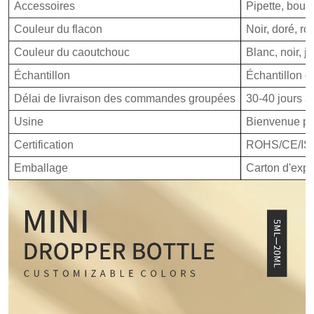
Accessoires
Pipette, bouc
Couleur du flacon
Noir, doré, r
Couleur du caoutchouc
Blanc, noir, j
Échantillon
Échantillon gr
Délai de livraison des commandes groupées
30-40 jours a
Usine
Bienvenue pou
Certification
ROHS/CE/IS
Emballage
Carton d'expo