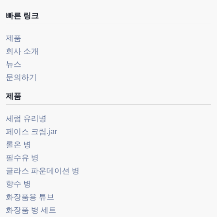
빠른 링크
제품
회사 소개
뉴스
문의하기
제품
세럼 유리병
페이스 크림.jar
롤온 병
필수유 병
글라스 파운데이션 병
향수 병
화장품용 튜브
화장품 병 세트