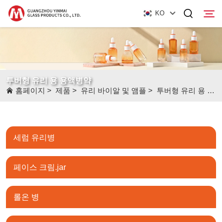
KO
홈페이지
투버형 유리 용 용액병약
제품
홈페이지
>
제품
>
유리 바이알 및 앰플
>
투버형 유리 용 용액병약
회사 소개
뉴스
세럼 유리병
문의하기
페이스 크림.jar
롤온 병