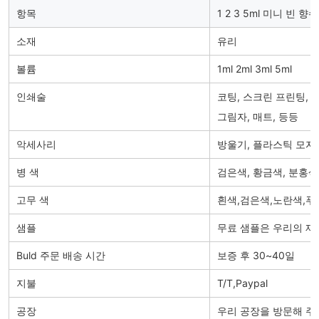
항목
1 2 3 5ml 미니 빈
소재
유리
볼륨
1ml 2ml 3ml 5ml
인쇄술
코팅, 스크린 프린팅, 
그림자, 매트, 등등
악세사리
방울기, 플라스틱 모자,
병 색
검은색, 황금색, 분홍색
고무 색
흰색,검은색,노란색,푸
샘플
무료 샘플은 우리의 재
Buld 주문 배송 시간
보증 후 30~40일
지불
T/T,Paypal
공장
우리 공장을 방문해 주