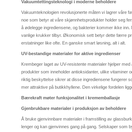
Vakuumtettingsteknologi i moderne beholdere
Vakuumteknologien revolusjonerte måten vi lagrer våre fav
noe som betyr at våre skjønnhetsprodukter holder seg fersk
å ødelegge ingrediensene, og bakterier kommer ikke inn. 
vanlige krukker tilbyr. Økonomisk sett betyr dette færre p
erstatninger like ofte. En ganske smart løsning, alt i alt.
UV-bestandige materialer for aktive ingredienser
Krembeger laget av UV-resistente materialer hjelper med å
produkter som inneholder antioksidanter, ulike vitaminer 
riktig beskyttelse sikrer at disse ingrediensene fungerer s
mer attraktive på butikkhyllene. Den virkelige fordelen ligge
Bærekraft møter funksjonalitet i krememballasje
Gjenbrukbare materialer i produksjon av beholdere
Å bruke gjenvinnbare materialer i framstilling av glassburke
lenger og kan gjenvinnes gang på gang. Selskaper som byt