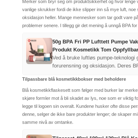
Merker som bryr seg om produktsikkerhet og hvor lenge v
vanlige skrukker fordi de ikke slipper inn så mye luft, no
oksidasjon heller. Mange mennesker som tar godt vare på h
problemer senere. I tillegg gir det mening å unngå BPA for
50g BPA Fri PP Lufttett Pumpe Va
Produkt Kosmetikk Tom Oppfyllbar
Ved å bruke luftløs pumpe-teknologi 
forurensning og oksidasjon. Deres BP
forbrukersikkerhet, og oppfyller kra
Tilpassbare blå kosmetikkbokser med beholdere
Blå kosmetikkflaskesett som følger med burker lar merker v
skjøre formler mot å bli skadet av lys, noe som er viktig 
legge til logoen sin overalt. Kundene husker ofte disse p
denne, selger de ikke bare produkter lenger; de skaper mi
samme nivå av omtanke.