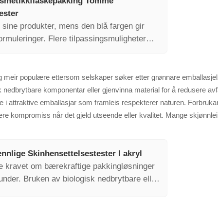
osmetikkflaskepakking Tomme
ester
e sine produkter, mens den blå fargen gir
rmuleringer. Flere tilpassingsmuligheter
 personlige forbrukeropplevelser.
dig meir populære ettersom selskaper søker etter grønnare emballasj
nedbrytbare komponentar eller gjenvinna material for å redusere avfall.
 i attraktive emballasjar som framleis respekterer naturen. Forbruka
jere kompromiss når det gjeld utseende eller kvalitet. Mange skjønnlei
nlige Skinhensettelsestester I akryl
de kravet om bærekraftige pakkingløsninger
kunder. Bruken av biologisk nedbrytbare eller
alitet med en miljøvennlig tilnærming.