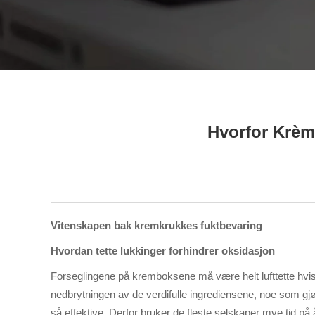
Telefon / WhatsApp / WeChat:
+8618320020407
Hvorfor Krèm
Vitenskapen bak kremkrukkes fuktbevaring
Hvordan tette lukkinger forhindrer oksidasjon
Forseglingene på kremboksene må være helt lufttette hvis 
nedbrytningen av de verdifulle ingrediensene, noe som gjø
så effektive. Derfor bruker de fleste selskaper mye tid 