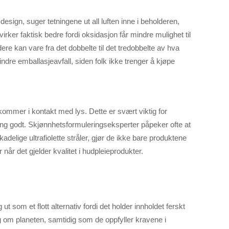
sign, suger tetningene ut all luften inne i beholderen,
rker faktisk bedre fordi oksidasjon får mindre mulighet til
e kan vare fra det dobbelte til det tredobbelte av hva
ndre emballasjeavfall, siden folk ikke trenger å kjøpe
kommer i kontakt med lys. Dette er svært viktig for
ing godt. Skjønnhetsformuleringseksperter påpeker ofte at
delige ultrafiolette stråler, gjør de ikke bare produktene
r når det gjelder kvalitet i hudpleieprodukter.
t som et flott alternativ fordi det holder innholdet ferskt
g om planeten, samtidig som de oppfyller kravene i