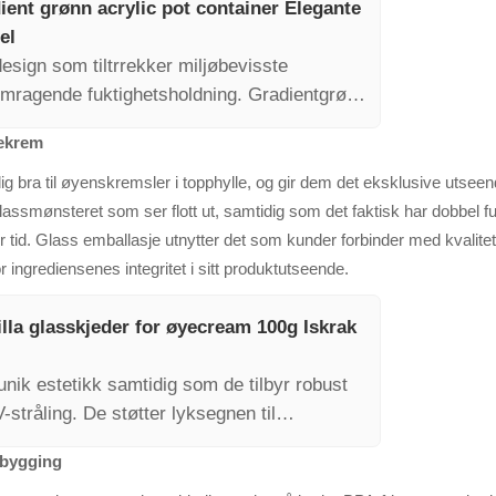
ent grønn acrylic pot container Elegante
el
esign som tiltrrekker miljøbevisste
emragende fuktighetsholdning. Gradientgrønn
reoppbygging, noe som forsterker
yekrem
g bra til øyenskremsler i topphylle, og gir dem det eksklusive utsee
lassmønsteret som ser flott ut, samtidig som det faktisk har dobbel f
 tid. Glass emballasje utnytter det som kunder forbinder med kvalit
 ingrediensenes integritet i sitt produktutseende.
lla glasskjeder for øyecream 100g Iskrak
nik estetikk samtidig som de tilbyr robust
-stråling. De støtter lyksegnen til
valitetspersepsjonene blant forbrukerne.
ebygging