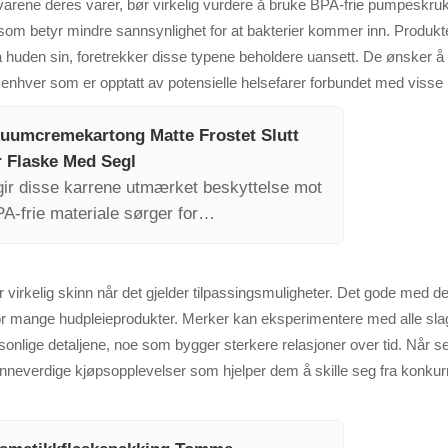
arene deres varer, bør virkelig vurdere å bruke BPA-frie pumpeskruk
e som betyr mindre sannsynlighet for at bakterier kommer inn. Produkt
uden sin, foretrekker disse typene beholdere uansett. De ønsker å vi
 enhver som er opptatt av potensielle helsefarer forbundet med visse 
kuumcremekartong Matte Frostet Slutt
 Flaske Med Segl
gir disse karrene utmærket beskyttelse mot
A-frie materiale sørger for
vene fra helsebevisste markedssegmenter.
irkelig skinn når det gjelder tilpassingsmuligheter. Det gode med den 
for mange hudpleieprodukter. Merker kan eksperimentere med alle slags
ersonlige detaljene, noe som bygger sterkere relasjoner over tid. Nå
nneverdige kjøpsopplevelser som hjelper dem å skille seg fra konkurr