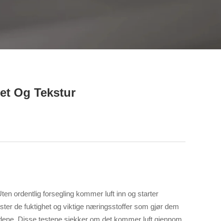
lukk
et Og Tekstur
en ordentlig forsegling kommer luft inn og starter
ster de fuktighet og viktige næringsstoffer som gjør dem
yldene. Disse testene sjekker om det kommer luft gjennom,