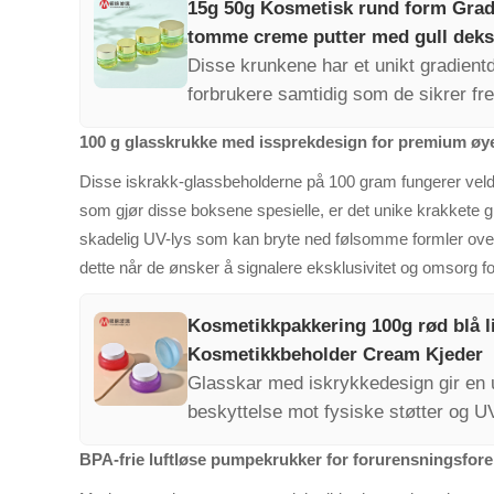
15g 50g Kosmetisk rund form Gradi
tomme creme putter med gull deks
Disse krunkene har et unikt gradientd
forbrukere samtidig som de sikrer fr
farge stemmer med organisk merkeva
100 g glasskrukke med issprekdesign for premium ø
markedsverdien deres.
Disse iskrakk-glassbeholderne på 100 gram fungerer veldi
som gjør disse boksene spesielle, er det unike krakkete g
skadelig UV-lys som kan bryte ned følsomme formler over
dette når de ønsker å signalere eksklusivitet og omsorg for
Kosmetikkpakkering 100g rød blå li
Kosmetikkbeholder Cream Kjeder
Glasskar med iskrykkedesign gir en u
beskyttelse mot fysiske støtter og UV
høyklasseøyekremmer og forsterker k
BPA-frie luftløse pumpekrukker for forurensningsfor