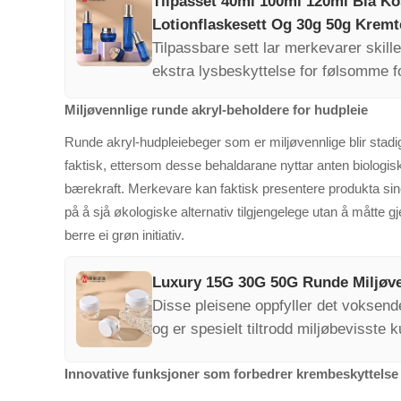
Tilpasset 40ml 100ml 120ml Blå K
Lotionflaskesett Og 30g 50g Kremt
Tilpassbare sett lar merkevarer skill
ekstra lysbeskyttelse for følsomme fo
inspirerer til merkevaretrofasthet og
Miljøvennlige runde akryl-beholdere for hudpleie
Runde akryl-hudpleiebeger som er miljøvennlige blir sta
faktisk, ettersom desse behaldarane nyttar anten biologisk 
bærekraft. Merkevare kan faktisk presentere produkta sine
på å sjå økologiske alternativ tilgjengelege utan å måtte g
berre ei grøn initiativ.
Luxury 15G 30G 50G Runde Miljøven
Disse pleisene oppfyller det voksen
og er spesielt tiltrodd miljøbevisste 
gjenbrukte materialer kobler funksjon
Innovative funksjoner som forbedrer krembeskyttelse