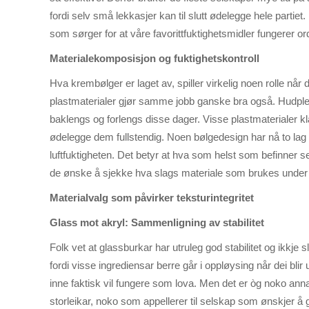
fordi selv små lekkasjer kan til slutt ødelegge hele partie
som sørger for at våre favorittfuktighetsmidler fungerer ord
Materialekomposisjon og fuktighetskontroll
Hva krembølger er laget av, spiller virkelig noen rolle når d
plastmaterialer gjør samme jobb ganske bra også. Hudpleiep
baklengs og forlengs disse dager. Visse plastmaterialer kl
ødelegge dem fullstendig. Noen bølgedesign har nå to la
luftfuktigheten. Det betyr at hva som helst som befinner se
de ønske å sjekke hva slags materiale som brukes under a
Materialvalg som påvirker teksturintegritet
Glass mot akryl: Sammenligning av stabilitet
Folk vet at glassburkar har utruleg god stabilitet og ikkje s
fordi visse ingrediensar berre går i oppløysing når dei blir 
inne faktisk vil fungere som lova. Men det er òg noko ann
storleikar, noko som appellerer til selskap som ønskjer å g