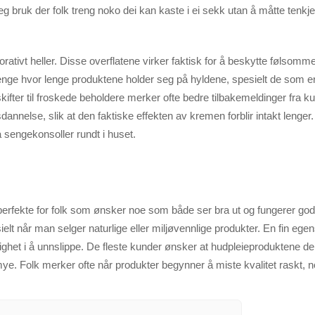
agleg bruk der folk treng noko dei kan kaste i ei sekk utan å måtte tenk
tivt heller. Disse overflatene virker faktisk for å beskytte følsomme
ge hvor lenge produktene holder seg på hyldene, spesielt de som er
skifter til froskede beholdere merker ofte bedre tilbakemeldinger fra 
sdannelse, slik at den faktiske effekten av kremen forblir intakt lenge
 sengekonsoller rundt i huset.
perfekte for folk som ønsker noe som både ser bra ut og fungerer god
sielt når man selger naturlige eller miljøvennlige produkter. En fin e
ghet i å unnslippe. De fleste kunder ønsker at hudpleieproduktene deres
 mye. Folk merker ofte når produkter begynner å miste kvalitet raskt