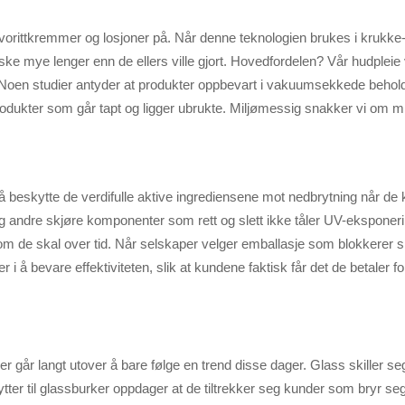
orittkremmer og losjoner på. Når denne teknologien brukes i krukke-de
e mye lenger enn de ellers ville gjort. Hovedfordelen? Vår hudpleie vi
Noen studier antyder at produkter oppbevart i vakuumsekkede beholder
rodukter som går tapt og ligger ubrukte. Miljømessig snakker vi om mi
 beskytte de verdifulle aktive ingrediensene mot nedbrytning når de 
og andre skjøre komponenter som rett og slett ikke tåler UV-eksponer
om de skal over tid. Når selskaper velger emballasje som blokkerer ska
r i å bevare effektiviteten, slik at kundene faktisk får det de betaler fo
r går langt utover å bare følge en trend disse dager. Glass skiller seg u
ter til glassburker oppdager at de tiltrekker seg kunder som bryr se