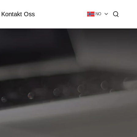
Kontakt Oss
NO
Essensiell Olje Flaske
Glass Grunnbunnsflaske
Glass Vial & Ampoule
Lotionflaske I Plast
Rørformet Glasvial
Ampulle