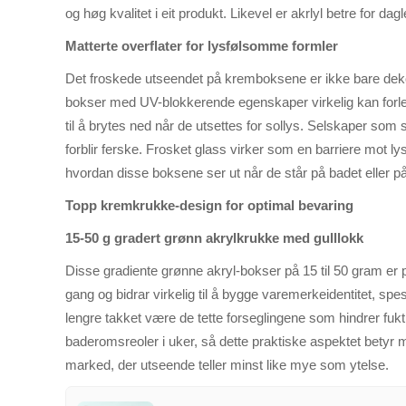
og høg kvalitet i eit produkt. Likevel er akrlyl betre for d
Matterte overflater for lysfølsomme formler
Det froskede utseendet på kremboksene er ikke bare dekora
bokser med UV-blokkerende egenskaper virkelig kan forlen
til å brytes ned når de utsettes for sollys. Selskaper som 
forblir ferske. Frosket glass virker som en barriere mot ly
hvordan disse boksene ser ut når de står på badet eller på
Topp kremkrukke-design for optimal bevaring
15-50 g gradert grønn akrylkrukke med gulllokk
Disse gradiente grønne akryl-bokser på 15 til 50 gram er 
gang og bidrar virkelig til å bygge varemerkeidentitet, spe
lengre takket være de tette forseglingene som hindrer fukti
baderomsreoler i uker, så dette praktiske aspektet betyr
marked, der utseende teller minst like mye som ytelse.