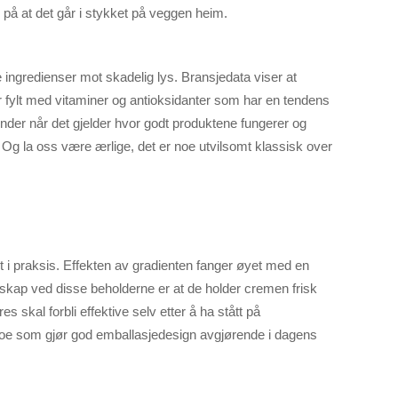
je på at det går i stykket på veggen heim.
 ingredienser mot skadelig lys. Bransjedata viser at
 fylt med vitaminer og antioksidanter som har en tendens
kunder når det gjelder hvor godt produktene fungerer og
r. Og la oss være ærlige, det er noe utvilsomt klassisk over
t i praksis. Effekten av gradienten fanger øyet med en
genskap ved disse beholderne er at de holder cremen frisk
 skal forbli effektive selv etter å ha stått på
, noe som gjør god emballasjedesign avgjørende i dagens