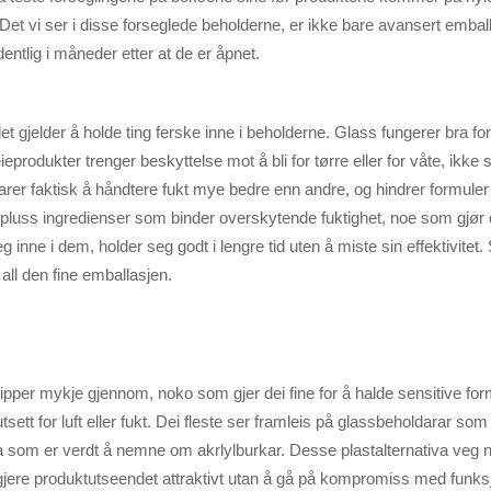
t. Det vi ser i disse forseglede beholderne, er ikke bare avansert emba
entlig i måneder etter at de er åpnet.
et gjelder å holde ting ferske inne i beholderne. Glass fungerer bra for
rodukter trenger beskyttelse mot å bli for tørre eller for våte, ikke s
arer faktisk å håndtere fukt mye bedre enn andre, og hindrer formuler 
g pluss ingredienser som binder overskytende fuktighet, noe som gjø
g inne i dem, holder seg godt i lengre tid uten å miste sin effektivite
ll den fine emballasjen.
lipper mykje gjennom, noko som gjer dei fine for å halde sensitive formla
utsett for luft eller fukt. Dei fleste ser framleis på glassbeholdarar som
a som er verdt å nemne om akrlylburkar. Desse plastalternativa veg n
jere produktutseendet attraktivt utan å gå på kompromiss med funksjonal