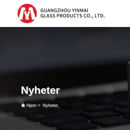
Serum Glassflaske
Serum Glassflask
Plast Dråpeflaske
Parfumflaske
Nyheter
Hjem
>
Nyheter