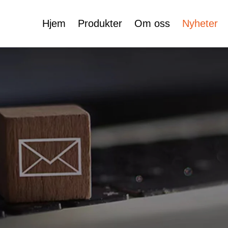
Hjem
Produkter
Om oss
Nyheter
Sertifikater
e
Ansiktskrem Fylle
Rulle På Flaske
Kosmetikk Rør
Skjønnhetsflaskesett
Plastisk
Skjønnhetsflaskesett