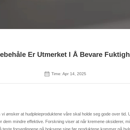
Kontakt oss
ebehåle Er Utmerket I Å Bevare Fuktigh
Time: Apr 14, 2025
vi ønsker at hudpleieproduktene våre skal holde seg gode over tid. Ut
r dem mindre effektive. Forskning viser at når kremene oksiderer, mi
på å teste forseglingene på boksene sine før produktene kommer på h