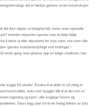
lleringsteknologi, det er faktisk ganske smart konstruksjon
di det ikke slipper ut fuktighet lett, mens noen spesielle
ant? Innenfor industrien kjenner man til dette både
fra å tørke ut eller absorbere for mye vann, noe som ville
r dem ganske motstandsdyktige mot endringer i
t. Så neste gang noen plukker opp en bølge i butikken, kan
r trygge frå utanfor. Årsaka til at dette er så viktig er
 premiumkvalitet, noko som byggjer tillit til at det som er
esten ingenting og kjem i alle moglege former og
iteten. Glass legg utan tvil til ein heilag følelse av lyks