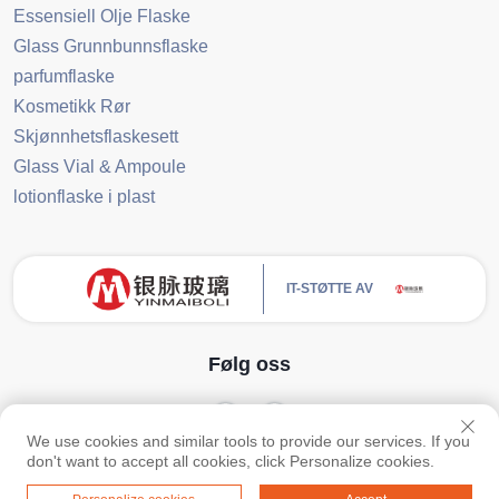
Essensiell Olje Flaske
Glass Grunnbunnsflaske
parfumflaske
Kosmetikk Rør
Skjønnhetsflaskesett
Glass Vial & Ampoule
lotionflaske i plast
IT-STØTTE AV
Følg oss
We use cookies and similar tools to provide our services. If you
Opphavsrett © Guangzhou Yinmai Glass Products Co., Ltd Alle retter reservert
don't want to accept all cookies, click Personalize cookies.
-
Personvernerklæring
-
BLOGG