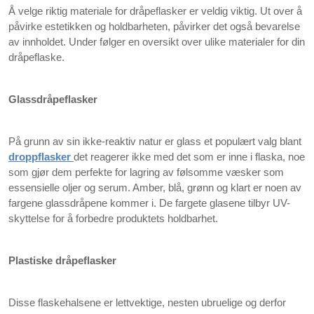
Å velge riktig materiale for dråpeflasker er veldig viktig. Ut over å
påvirke estetikken og holdbarheten, påvirker det også bevarelse
av innholdet. Under følger en oversikt over ulike materialer for din
dråpeflaske.
Glassdråpeflasker
På grunn av sin ikke-reaktiv natur er glass et populært valg blant
droppflasker
det reagerer ikke med det som er inne i flaska, noe
som gjør dem perfekte for lagring av følsomme væsker som
essensielle oljer og serum. Amber, blå, grønn og klart er noen av
fargene glassdråpene kommer i. De fargete glasene tilbyr UV-
skyttelse for å forbedre produktets holdbarhet.
Plastiske dråpeflasker
Disse flaskehalsene er lettvektige, nesten ubruelige og derfor