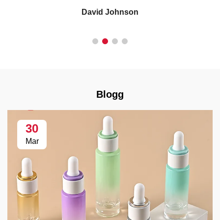
David Johnson
Blogg
30
Mar