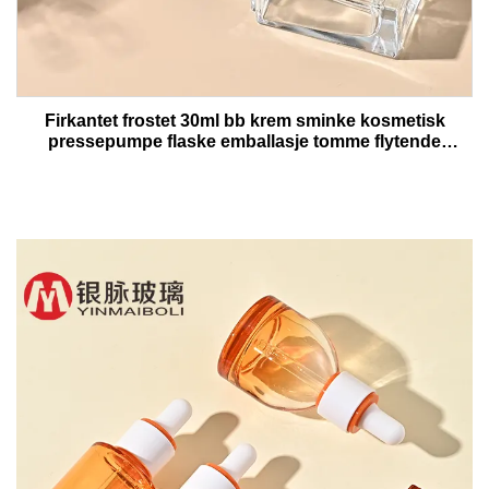
Firkantet frostet 30ml bb krem sminke kosmetisk
pressepumpe flaske emballasje tomme flytende
foundation lotion glassflasker