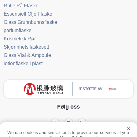
Rulle På Flaske
Essensiell Olje Flaske
Glass Grunnbunnsflaske
parfumflaske
Kosmetikk Rør
Skjønnhetsflaskesett
Glass Vial & Ampoule
lotionflaske i plast
IT STØTTE AV
Følg oss
We use cookies and similar tools to provide our services. If you
Opphavsrett © Guangzhou Yinmai Glass Products Co., Ltd Alle retter reservert