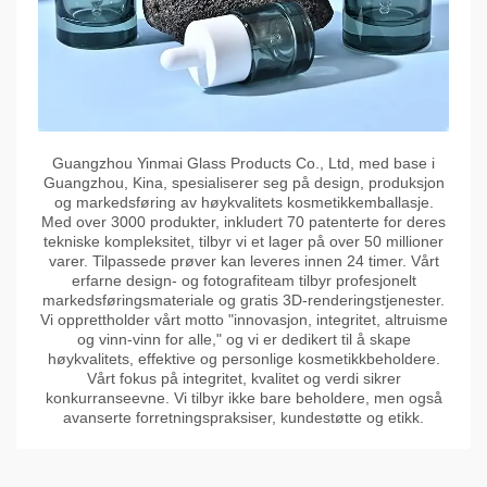
Guangzhou Yinmai Glass Products Co., Ltd, med base i
Guangzhou, Kina, spesialiserer seg på design, produksjon
og markedsføring av høykvalitets kosmetikkemballasje.
Med over 3000 produkter, inkludert 70 patenterte for deres
tekniske kompleksitet, tilbyr vi et lager på over 50 millioner
varer. Tilpassede prøver kan leveres innen 24 timer. Vårt
erfarne design- og fotografiteam tilbyr profesjonelt
markedsføringsmateriale og gratis 3D-renderingstjenester.
Vi opprettholder vårt motto "innovasjon, integritet, altruisme
og vinn-vinn for alle," og vi er dedikert til å skape
høykvalitets, effektive og personlige kosmetikkbeholdere.
Vårt fokus på integritet, kvalitet og verdi sikrer
konkurranseevne. Vi tilbyr ikke bare beholdere, men også
avanserte forretningspraksiser, kundestøtte og etikk.