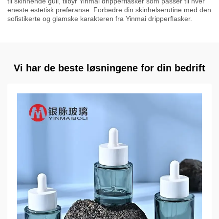
til skinnende gull, tilbyr Yinmai dripperflasker som passer til hver
eneste estetisk preferanse. Forbedre din skinhelserutine med den
sofistikerte og glamske karakteren fra Yinmai dripperflasker.
Vi har de beste løsningene for din bedrift