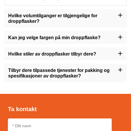
Hvilke volumtilganger er tilgjengelige for
droppflasker?
Droppflaskene våre er tilgjengelige i størrelser fra 10ml til 200ml,
noe som gir fleksibilitet for å tilpasse seg ulike produktvolumer.
Kan jeg velge fargen på min droppflaske?
Ja, du har muligheten til å velge blant en rekke farger for ditt
dråpeflaske, herunder brunt, transparent, gull, grønn og flere, noe
Hvilke stiler av droppflasker tilbyr dere?
som lar deg justere etter din brands visuelle identitet.
Vi tilbyr dråpeflasker i ulike stiler, slik som runde, kvadratiske,
høye, korte, med varianter som flate skuldre eller dråpekapper,
Tilbyr dere tilpassede tjenester for pakking og
for å sikre versatilitet som passer til dine produktkrav.
spesifikasjoner av droppflasker?
Absolutt, vi tilbyr tilpassingsmessige tjenester for pakking og
spesifikasjoner av dråpeflasker, noe som lar deg tilpasse design,
størrelse og merking for å oppfylle din brands behov.
Ta kontakt