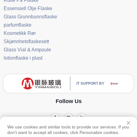
Rulle På Flaske
Essensiell Olje Flaske
Glass Grunnbunnsflaske
parfumflaske
Kosmetikk Rør
Skjønnhetsflaskesett
Glass Vial & Ampoule
lotionflaske i plast
IT SUPPORT BY
Follow Us
We use cookies and similar tools to provide our services. If you
Opphavsrett © Guangzhou Yinmai Glass Products Co., Ltd Alle retter reservert
don't want to accept all cookies, click Personalize cookies.
Privacy Policy
Blog
-
-