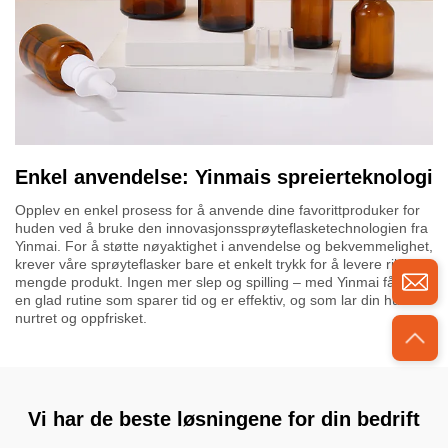
Enkel anvendelse: Yinmais spreierteknologi
Opplev en enkel prosess for å anvende dine favorittproduker for
huden ved å bruke den innovasjonssprøyteflasketechnologien fra
Yinmai. For å støtte nøyaktighet i anvendelse og bekvemmelighet,
krever våre sprøyteflasker bare et enkelt trykk for å levere riktig
mengde produkt. Ingen mer slep og spilling – med Yinmai får du
en glad rutine som sparer tid og er effektiv, og som lar din hud bli
nurtret og oppfrisket.
Vi har de beste løsningene for din bedrift