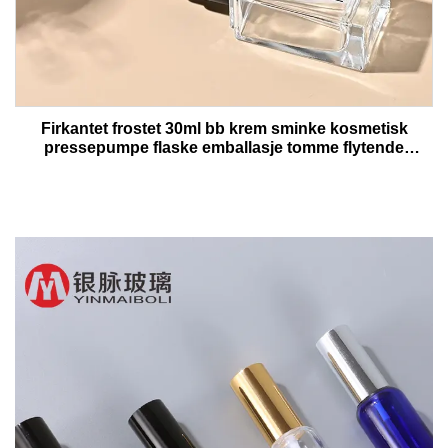
Firkantet frostet 30ml bb krem sminke kosmetisk
pressepumpe flaske emballasje tomme flytende
foundation lotion glassflasker