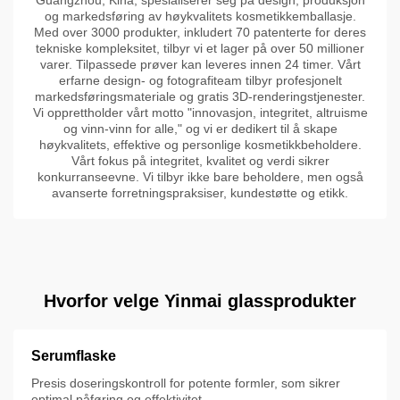
og markedsføring av høykvalitets kosmetikkemballasje.
Med over 3000 produkter, inkludert 70 patenterte for deres
tekniske kompleksitet, tilbyr vi et lager på over 50 millioner
varer. Tilpassede prøver kan leveres innen 24 timer. Vårt
erfarne design- og fotografiteam tilbyr profesjonelt
markedsføringsmateriale og gratis 3D-renderingstjenester.
Vi opprettholder vårt motto "innovasjon, integritet, altruisme
og vinn-vinn for alle," og vi er dedikert til å skape
høykvalitets, effektive og personlige kosmetikkbeholdere.
Vårt fokus på integritet, kvalitet og verdi sikrer
konkurranseevne. Vi tilbyr ikke bare beholdere, men også
avanserte forretningspraksiser, kundestøtte og etikk.
Hvorfor velge Yinmai glassprodukter
Serumflaske
Presis doseringskontroll for potente formler, som sikrer
optimal påføring og effektivitet.