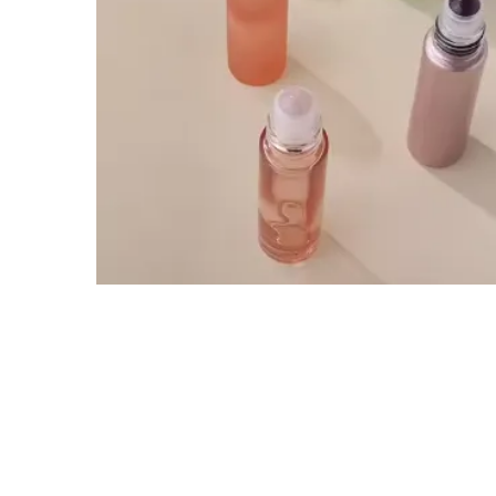
Tlf\/ WhatsApp\/ WeChat:
+8618320020407