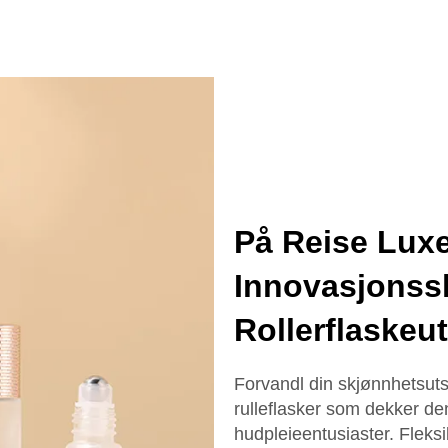
serumflaske
På Reise Luxe
Innovasjonss
Rollerflaskeu
Forvandl din skjønnhetsuts
rulleflasker som dekker d
hudpleieentusiaster. Fleksi