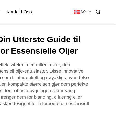
r
Kontakt Oss
NO
Din Utterste Guide til
Essensiell Olje Flaske
Glass Grunnbunnsflaske
for Essensielle Oljer
ktiviteten med rollerflasker, den
ensiell olje-entusiaster. Disse innovative
Glass Vial & Ampoule
Lotionflaske I Plast
pp som tillater enkelt og nøyaktig anvendelse
 Den kompakte størrelsen gjør dem perfekte
Rørformet Glasvial
s den robuste bygningen sikrer varig
Ampulle
renger dem for blanding, diluering eller
flasker designet for å forbedre din essensiell