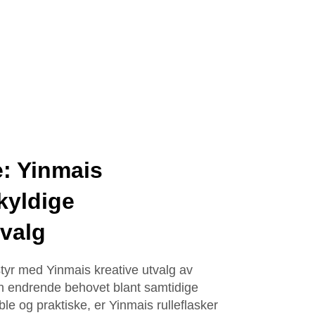
flytende foundation
lotion glassflasker
: Yinmais
kyldige
tvalg
tyr med Yinmais kreative utvalg av
en endrende behovet blant samtidige
ble og praktiske, er Yinmais rulleflasker