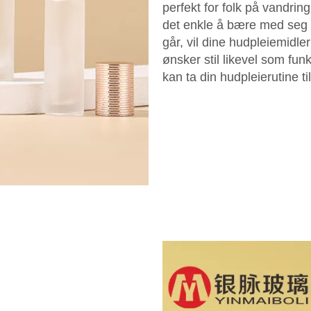
perfekt for folk på vandrin
det enkle å bære med seg un
går, vil dine hudpleiemidle
ønsker stil likevel som funk
kan ta din hudpleierutine til