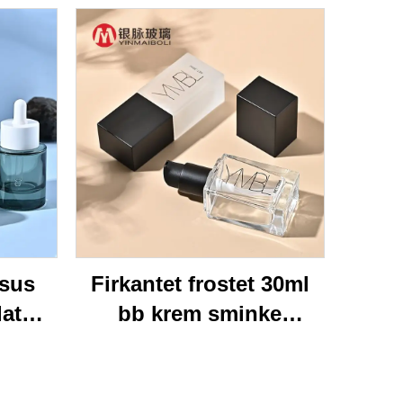
ksus
Firkantet frostet 30ml
lat
bb krem sminke
 15 ml
kosmetisk
50 ml
pressepumpe flaske
ss
emballasje tomme