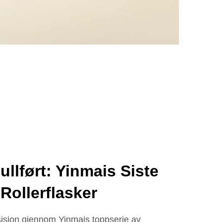
llført: Yinmais Siste
Rollerflasker
isjon gjennom Yinmais toppserie av