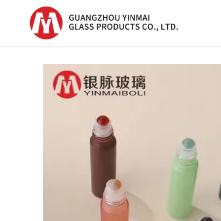
Serum Glassflaske
Serum Glassflask
Plast Dråpeflaske
Parfumflaske