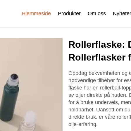
Hjemmeside
Produkter
Om oss
Nyhete
Sertifikater
Rollerflaske: 
e
Ansiktskrem Fylle
Rulle På Flaske
Rollerflasker 
Oppdag bekvemheten og effe
nødvendige tilbehør for ess
Kosmetikk Rør
Skjønnhetsflaskesett
flaske har en rollerball-to
av oljer direkte på huden.
Plastisk
for å bruke underveis, men
Skjønnhetsflaskesett
holdbarhet. Uansett om du t
direkte bruk, er våre roller
olje-erfaring.