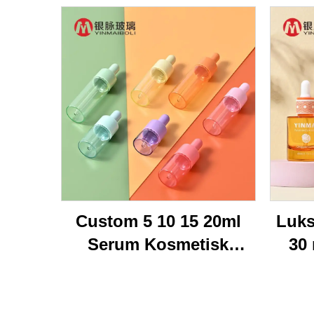
Custom 5 10 15 20ml
Luks
Serum Kosmetisk
30
Emballasje Transparent
ansi
Flat Skulder Tom
ml 
Reparasjon Eterisk olje
dråp