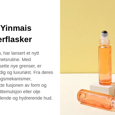
 Yinmais
rflasker
 har lansert et nytt
hetsrutine. Med
sette nye grenser, er
dig og luxuriøst. Fra deres
ingsmekanismer,
kte fusjonen av form og
ttemulsjon eller olje
rålende og hydrerende hud.