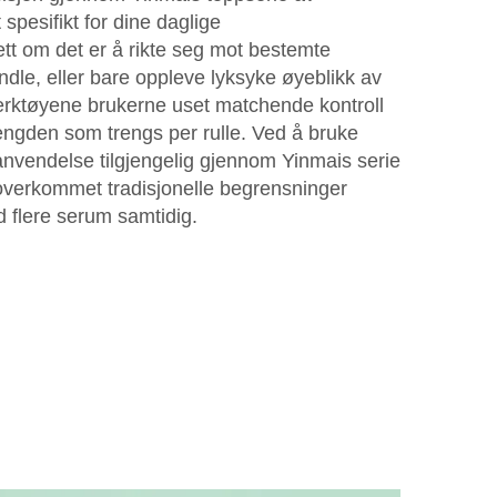
 spesifikt for dine daglige
t om det er å rikte seg mot bestemte
le, eller bare oppleve lyksyke øyeblikk av
verktøyene brukerne uset matchende kontroll
engden som trengs per rulle. Ved å bruke
anvendelse tilgjengelig gjennom Yinmais serie
 overkommet tradisjonelle begrensninger
 flere serum samtidig.