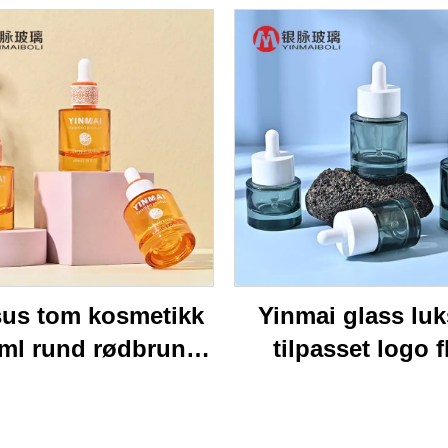
us tom kosmetikk
Yinmai glass lu
 ml rund rødbrun
tilpasset logo f
ktsserumflaske 40
skulder tykk bunn
eterisk olje glass
20 ml 30 ml 40 ml 
eflaske med boks
kosmetikk gla