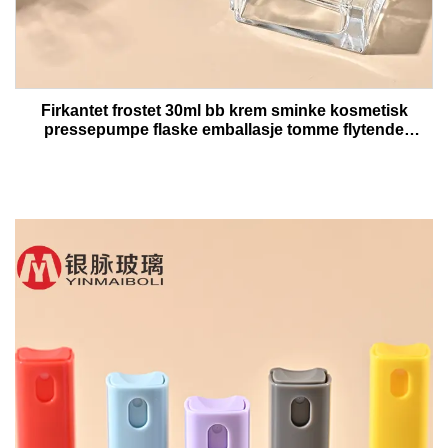
Firkantet frostet 30ml bb krem sminke kosmetisk
pressepumpe flaske emballasje tomme flytende
foundation lotion glassflasker