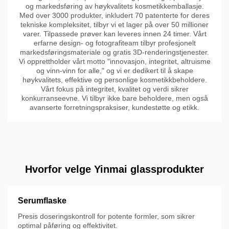
og markedsføring av høykvalitets kosmetikkemballasje.
Med over 3000 produkter, inkludert 70 patenterte for deres
tekniske kompleksitet, tilbyr vi et lager på over 50 millioner
varer. Tilpassede prøver kan leveres innen 24 timer. Vårt
erfarne design- og fotografiteam tilbyr profesjonelt
markedsføringsmateriale og gratis 3D-renderingstjenester.
Vi opprettholder vårt motto "innovasjon, integritet, altruisme
og vinn-vinn for alle," og vi er dedikert til å skape
høykvalitets, effektive og personlige kosmetikkbeholdere.
Vårt fokus på integritet, kvalitet og verdi sikrer
konkurranseevne. Vi tilbyr ikke bare beholdere, men også
avanserte forretningspraksiser, kundestøtte og etikk.
Hvorfor velge Yinmai glassprodukter
Serumflaske
Presis doseringskontroll for potente formler, som sikrer
optimal påføring og effektivitet.