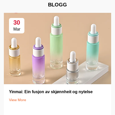
BLOGG
30
Mar
Yinmai: Ein fusjon av skjønnheit og nytelse
View More