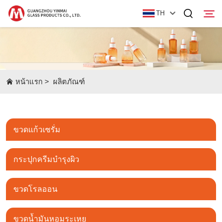
TH
หน้าแรก
ผลิตภัณฑ์
หน้าแรก
>
ผลิตภัณฑ์
เกี่ยวกับเรา
ข่าวสาร
ขวดแก้วเซรั่ม
ติดต่อเรา
กระปุกครีมบำรุงผิว
ขวดโรลออน
ขวดน้ำมันหอมระเหย