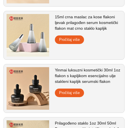
15ml crna maslac za kose flakoni
ljevak prilagođen serum kosmetički
flakon mat crno staklo kapljik
Pročitaj više
Yinmai luksuzni kosmetički 30ml 1oz
flakon s kapljikom esencijalno ulje
stakleni kapljik serumski flakon
Pročitaj više
Prilagođeno staklo 1oz 30ml 50ml