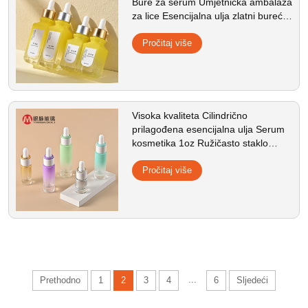
Bure za serum Umjetnička ambalaža
za lice Esencijalna ulja zlatni bureći
boci za kosmetiku
Pročitaj više
Visoka kvaliteta Cilindrično
prilagođena esencijalna ulja Serum
kosmetika 1oz Ružičasto staklo
bureći bocica 5ml 10ml 15ml 30ml
Pročitaj više
...
Prethodno
1
2
3
4
6
Sljedeći