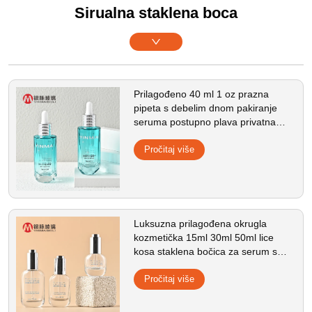
Sirualna staklena boca
Prilagođeno 40 ml 1 oz prazna
pipeta s debelim dnom pakiranje
seruma postupno plava privatna
etiketa duga staklena bočica s
kapaljkom
Pročitaj više
Luksuzna prilagođena okrugla
kozmetička 15ml 30ml 50ml lice
kosa staklena bočica za serum s
pumpicom za eterično ulje s
kutijastim pakiranjem
Pročitaj više