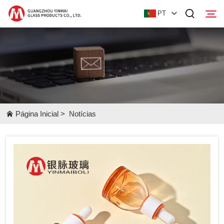
PT
Página Inicial
Produtos
Sobre Nós
Página Inicial
>
Notícias
Notícias
Entre em Contato