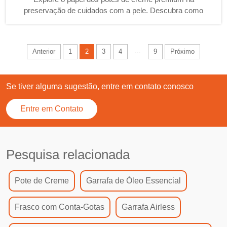
preservação de cuidados com a pele. Descubra como
designs inovadores de embalagens prolongam a vida útil,
evitam a degradação do produto e melhoram a satisfação
do consumidor, focando em integridade, experiência do
...
Anterior
1
2
3
4
9
Próximo
usuário e soluções ecológicas.
Se tiver alguma sugestão, entre em contato conosco
Entre em Contato
Pesquisa relacionada
Pote de Creme
Garrafa de Óleo Essencial
Frasco com Conta-Gotas
Garrafa Airless