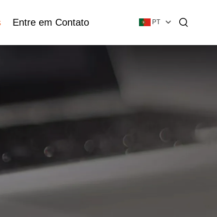
s
Entre em Contato
PT
Garrafa De Óleo Essencial
Garrafa De Fundação De Vidro
Vial De Vidro & Ampola
Frasco De Loção De Plástico
Vial De Vidro Tubular
Ampola