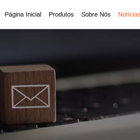
Página Inicial
Produtos
Sobre Nós
Notícia
Certificados
Frasco De Vidro Para Soro
Pote De Creme Facial
Garrafa Roll On
Com
e
Tubo Cosmético
Conjunto De Garrafas Cosméticas
Conjunto De
Garrafas Cosméticas
De Plástico