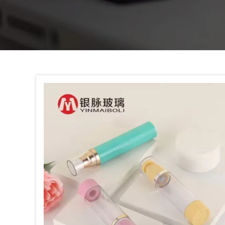
Tel / WhatsApp / WeChat:
+8618320020407