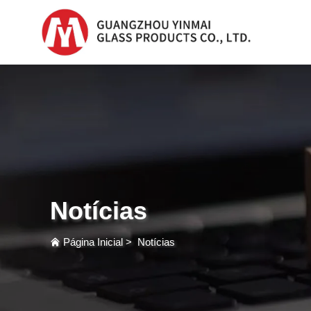
Frasco De Vidro Para
Soro
Frasco Plástico 
Conta-Gotas
Notícias
Frasco De Perfum
Página Inicial
>
Notícias