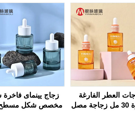
ات العطر الفارغة
زجاج يينماى فاخرة 
الفاخرة 30 مل زجاجة مصل
مخصص شكل مسطح 
جه الحمراء البني
المستديرة 40 مل زيت
30 مل
سي زجاجي زجاجة
زجاجات مستحضر