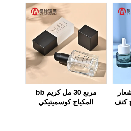
شعار
مربع 30 مل كريم bb
كتف
المكياج كوسميتيكي
سميك القاع 15 مل 20 مل
الصحافة مضخة الزجاجة
 40 مل 50 مل
التعبئة الفارغة القاعدة
ات
السائلة مستحضر زجاجية