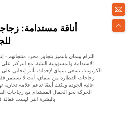
أناقة مستدامة: زجاج
للجم
التزام يينماي بالتميز يتجاوز مجرد منتجاتهم - إ
الاستدامة والمسؤولية البيئية. مع التركيز على 
الكربونية، تسعى يينماي لإحداث تأثير إيجابي على
زجاجات القطارة من يينماي، أنت لا تستثمر فق
عالية الجودة ولكنك أيضًا تدعم علامة تجارية ت
الحركة نحو الجمال المستدام مع زجاجات القطا
بالبشرة التي ليست فعالة ف