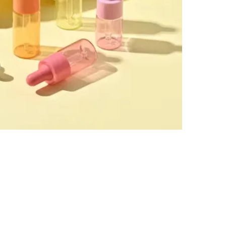
الهاتف / واتساب / ويتشات:
ات
+8618320020407