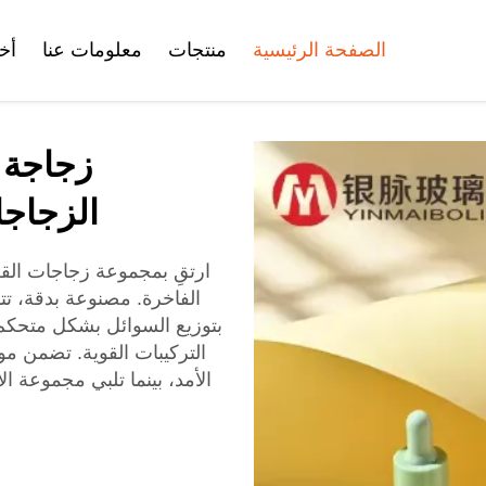
الصفحة الرئيسية
منتجات
معلومات عنا
أخب
الشهادات
زجاجة 
وعاء كريم الوجه
زجاجة الفول على
زجاجة ا
الزجاجا
ارتقِ بمجموعة زجاجات الق
الفاخرة. مصنوعة بدقة، ت
أنبوب تجميلي
مجموعة زجاجات التجميل
بتوزيع السوائل بشكل متحكم، 
التركيبات القوية. تضمن مواد
الأمد، بينما تلبي مجموعة 
مجموعة زجاجات
تجميل بلاستيكية