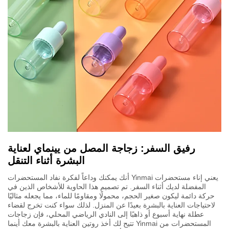
رفيق السفر: زجاجة المصل من يينماي لعناية
البشرة أثناء التنقل
يعني إناء مستحضرات Yinmai أنك يمكنك وداعاً لفكرة نفاد المستحضرات
المفضلة لديك أثناء السفر. تم تصميم هذا الحاوية للأشخاص الذين في
حركة دائمة ليكون صغير الحجم، محمولًا ومقاومًا للماء، مما يجعله مثاليًا
لاحتياجات العناية بالبشرة بعيدًا عن المنزل. لذلك سواء كنت تخرج لقضاء
عطلة نهاية أسبوع أو ذاهبًا إلى النادي الرياضي المحلي، فإن زجاجات
المستحضرات من Yinmai تتيح لك أخذ روتين العناية بالبشرة معك أينما