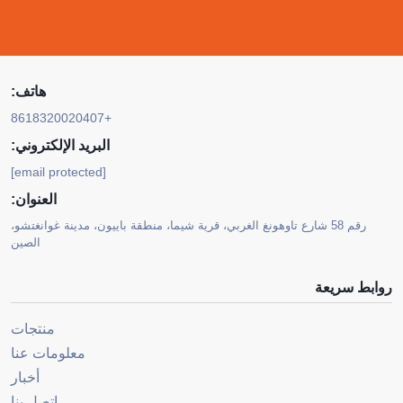
هاتف:
+8618320020407
البريد الإلكتروني:
[email protected]
العنوان:
رقم 58 شارع تاوهونغ الغربي، قرية شيما، منطقة باييون، مدينة غوانغتشو،
الصين
روابط سريعة
منتجات
معلومات عنا
أخبار
اتصل بنا