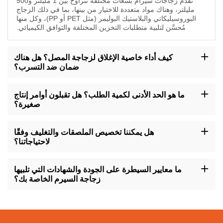
نقدم زجاجات سيرام بسعات مختلفة تتراوح بين 1 مليلتر و500
مليلتر، وهناك مواد متعددة للاختيار من بينها، بما في ذلك الزجاج
البوروسيليكاتي والبلاستيك البوليمر (مثل PET أو PP)، وكل منها
مُحسَّن لتلبية متطلبات التخزين المختلفة والتوافق الكيميائي.
كيف أداء خاصية الإغلاق لزجاجة المصل؟ هل هناك
ضمان ضد التسرب؟
تم تصميم عبوات السيرم الخاصة بنا باستخدام ختم عالي الجودة، مع
استخدام سدادات دقيقة وأطراف مقلوبة لضمان مقاومة التسرب. تخضع
ما هو الحد الأدنى لكمية الطلب؟ هل تقبلون أوامر إنتاج
جميع العبوات لاختبار الختم قبل مغادرة المصنع لضمان عدم وجود تسريب.
صغيرة؟
يعتمد الحد الأدنى لكمية الطلب على المنتج المحدد والمتطلبات الخاصة
بالتصنيع حسب الطلب. على الرغم من أننا نقدم أسعارًا مخفضة للطلبات
هل يمكننا تخصيص الملصقات والتغليف وفقًا
الكبيرة، يمكننا أيضًا التكيف مع الطلبات الصغيرة لتلبية احتياجات الاختبار
لاحتياجاتنا؟
الأولي أو متطلبات المشاريع الخاصة.
نعم، نحن نوفر خدمات التسمية المخصصة، ويمكنك إضافة شعار العلامة
التجارية، ومعلومات المنتج، أو أي تعريفات ضرورية أخرى على جسم
ما معايير السيطرة على الجودة والشهادات التي تلبيها
العبوة. بالنسبة للتعبئة، يمكننا أيضًا تقديم مجموعة من المواد والأحجام
زجاجة السيرم الخاصة بك؟
المختلفة، وإضافة تدابير وقائية خاصة.
تتبع مرافق الإنتاج لدينا أنظمة إدارة الجودة الصارمة مثل ISO 9001 و
ISO 13485، وتتوافق منتجاتنا مع معايير FDA و CE. نقوم بإجراء
فحوصات داخلية وخارجية منتظمة لضمان الامتثال المستمر لهذه المعايير
العالية.