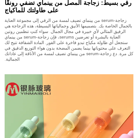
رقي بسيط: زجاجة المصل من يينماي تضفي رونقًا
على طاولتك للماكياج
زجاجة-serum من يينماي تضيف لمسة من الرقي إلى مجموعة العناية
بالجمال الخاصة بك. بتصميمها الأنيق وجمالياتها البسيطة، هذه الزجاجة هي
الرفيق المثالي لأي خبيرة في مجال الجمال. سواء كنتِ تنظمين روتين
العناية بالبشرة أو تعرضين serums، فإن زجاجة-serum من يينماي
ستجعل أي طاولة مكياج تبدو فاخرة على الفور. المادة الشفافة تتيح لك
التعرف على محتوياتها بينما يضمن المضخة بدون هواء التوزيع الدقيق في
كل مرة. دع زجاجة-serum من يينماي تضيف لمسة من الأناقة إلى عاداتك
الجمالية.