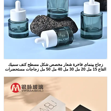
زجاج يينماى فاخرة شعار مخصص شكل مسطح كتف سميك
القاع 15 مل 20 مل 30 مل 40 مل 50 مل زجاجات مستحضرات
التجميل