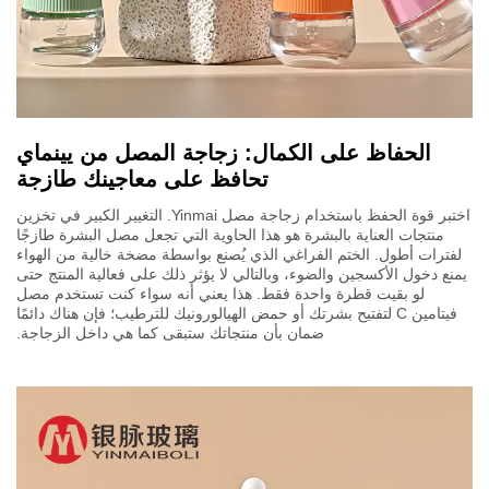
الحفاظ على الكمال: زجاجة المصل من يينماي
تحافظ على معاجينك طازجة
اختبر قوة الحفظ باستخدام زجاجة مصل Yinmai. التغيير الكبير في تخزين
منتجات العناية بالبشرة هو هذا الحاوية التي تجعل مصل البشرة طازجًا
لفترات أطول. الختم الفراغي الذي يُصنع بواسطة مضخة خالية من الهواء
يمنع دخول الأكسجين والضوء، وبالتالي لا يؤثر ذلك على فعالية المنتج حتى
لو بقيت قطرة واحدة فقط. هذا يعني أنه سواء كنت تستخدم مصل
فيتامين C لتفتيح بشرتك أو حمض الهيالورونيك للترطيب؛ فإن هناك دائمًا
ضمان بأن منتجاتك ستبقى كما هي داخل الزجاجة.