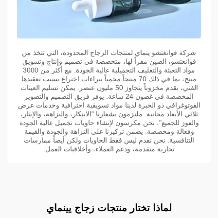
شركة قوانغتشو ينماي لمنتجات الزجاج المحدودة، التي تتخذ من
قوانغتشو، الصين مقراً لها، متخصصة في تصميم وإنتاج وتسويق
مواد التعبئة والتغليف التجميلية عالية الجودة. مع أكثر من 3000
منتج، بما في ذلك 70 منتجاً محمياً ببراءات اختراع بسبب تعقيدها
الفني، نقدم مخزوناً يتجاوز 50 مليون عنصر. يمكن تسليم العينات
المخصصة في غضون 24 ساعة. يوفر فريق التصميم والتصوير
الفوتوغرافي ذو الخبرة لدينا مواد تسويقية احترافية وخدمات عرض
ثلاثي الأبعاد مجانية. ملتزمون بشعارنا "الابتكار، والنزاهة، والإيثار،
والفوز للجميع"، نحن مكرسون لإنشاء حاويات تجميل عالية الجودة
وفعالة ومخصصة. يضمن تركيزنا على النزاهة والجودة والقيمة
التنافسية. نحن نقدم ليس فقط الحاويات ولكن أيضاً ممارسات
تجارية متقدمة، ودعم العملاء، وأخلاقيات العمل.
لماذا تختار منتجات زجاج يينماي