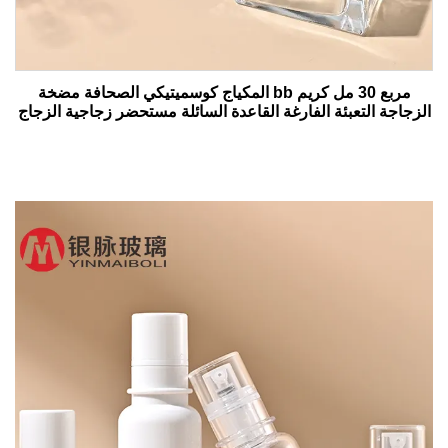
مربع 30 مل كريم bb المكياج كوسميتيكي الصحافة مضخة
الزجاجة التعبئة الفارغة القاعدة السائلة مستحضر زجاجية الزجاج