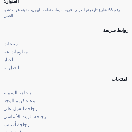
العنوان:
رقم 58 شارع تاوهونغ الغربي، قرية شيما، منطقة باييون، مدينة غوانغتشو،
الصين
روابط سريعة
منتجات
معلومات عنا
أخبار
اتصل بنا
المنتجات
زجاجة السيرم
وعاء كريم الوجه
زجاجة الفول على
زجاجة الزيت الأساسي
زجاجة أساس