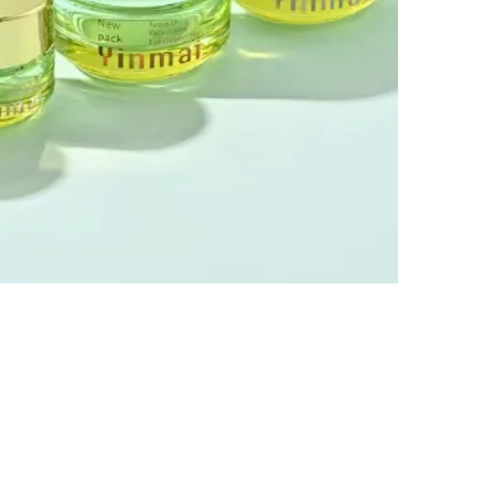
Tel / WhatsApp / WeChat:
 Us
+8618320020407