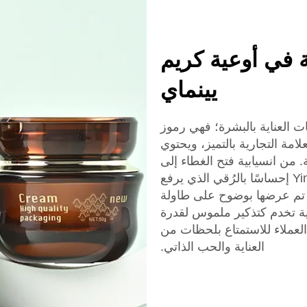
 في أوعية كريم
يينماي
ت لمنتجات العناية بالبشرة؛ فهي رموز
لامة التجارية بالتميز، ويحتوي
 من انسيابية فتح الغطاء إلى
الشعور الثقيل بالحاوية، تتنفس أوعية كريم Yinmai إحساسًا بالرُقي الذي يرفع
ء تم عرضها بوضوح على طاولة
عية تخدم كتذكير ملموس لقدرة
 العملاء للاستمتاع بلحظات من
العناية والحب الذاتي.