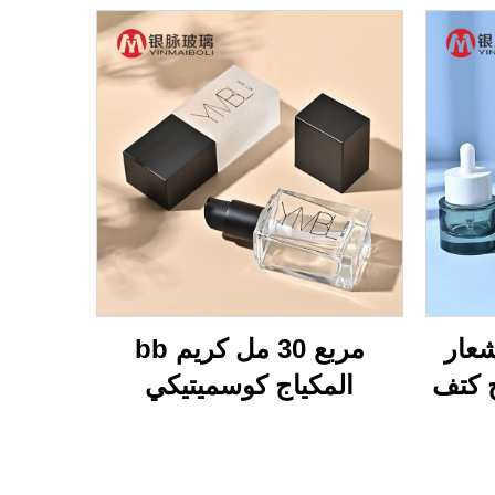
شعار
مربع 30 مل كريم bb
كتف
المكياج كوسميتيكي
سميك القاع 15 مل 20 مل
الصحافة مضخة الزجاجة
 40 مل 50 مل
التعبئة الفارغة القاعدة
ات
السائلة مستحضر زجاجية