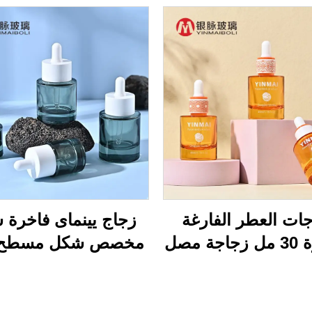
ات العطر الفارغة
زجاج يينماى فاخرة 
الفاخرة 30 مل زجاجة مصل
مخصص شكل مسطح 
جه الحمراء البني
المستديرة 40 مل زيت
30 مل
سي زجاجي زجاجة
زجاجات مستحضر