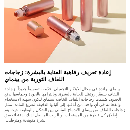
إعادة تعريف رفاهية العناية بالبشرة: زجاجات
اللفاف الثورية من يينماي
يينماي، رائدة في مجال الابتكار التجميلي، قدّمت تصميماً جديداً لزجاجة
اللفاف سيغيّر روتينك للعناية بالبشرة. وبالتزامها بالجودة وحماسها لدفع
الحدود، صُممت زجاجات اللفاف الخاصة بيينماي لتكون سهلة الاستخدام
والفخامة في آنٍ واحد. من أناقتها إلى آلياتها الدقيقة لتفريغ المادة، تمثل
زجاجات اللفاف من يينماي الاندماج المثالي بين الشكل والوظيفة حيث يتم
إطلاق كل قطرة من المستحلب أو الزيت المفضل لديك بدقة لتحقيق
بشرة متوهجة ومترطيب.