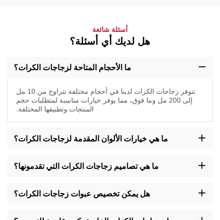
أسئلة شائعة
هل لديك أي أسئلة؟
ما الأحجام المتاحة لزجاجات الكرات؟
تتوفر زجاجات الكرات لدينا في أحجام مختلفة تتراوح من 10 مل
إلى 200 مل وما فوق، مما يوفر خيارات مناسبة لمتطلبات حجم
المنتجات وتطبيقها المختلفة.
ما هي خيارات الألوان المقدمة لزجاجات الكرات؟
اختر من مجموعة ألوان تشمل البرونزي، الشفاف، الذهبي، الأخضر
وغيرهم لتناسب أسلوب علامتك التجارية وتفضيلات التغليف الخاصة
ما هي تصاميم زجاجات الكرات التي تقدمونها؟
بزجاجات الكرات.
نقدم زجاجات لفافة بتصاميم مختلفة مثل الدائرية، المربعة، الطويلة،
القصيرة، ذات الكتف المسطح، وغيرها، مما يضمن المرونة لتلبية متطلبات
هل يمكن تخصيص عبوات زجاجات الكرات؟
الصياغة والعلامة التجارية المتنوعة.
نعم، نقدم خيارات تخصيص لتعبئة الزجاجات اللفافة، مما يتيح لك تعديل
التصميم والتسمية والجوانب الأخرى لتعكس هوية علامتك التجارية وجذب