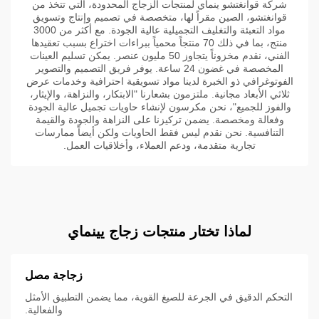
شركة قوانغتشو ينماي لمنتجات الزجاج المحدودة، التي تتخذ من
قوانغتشو، الصين مقراً لها، متخصصة في تصميم وإنتاج وتسويق
مواد التعبئة والتغليف التجميلية عالية الجودة. مع أكثر من 3000
منتج، بما في ذلك 70 منتجاً محمياً ببراءات اختراع بسبب تعقيدها
الفني، نقدم مخزوناً يتجاوز 50 مليون عنصر. يمكن تسليم العينات
المخصصة في غضون 24 ساعة. يوفر فريق التصميم والتصوير
الفوتوغرافي ذو الخبرة لدينا مواد تسويقية احترافية وخدمات عرض
ثلاثي الأبعاد مجانية. ملتزمون بشعارنا "الابتكار، والنزاهة، والإيثار،
والفوز للجميع"، نحن مكرسون لإنشاء حاويات تجميل عالية الجودة
وفعالة ومخصصة. يضمن تركيزنا على النزاهة والجودة والقيمة
التنافسية. نحن نقدم ليس فقط الحاويات ولكن أيضاً ممارسات
تجارية متقدمة، ودعم العملاء، وأخلاقيات العمل.
لماذا تختار منتجات زجاج يينماي
زجاجة مصل
التحكم الدقيق في الجرعة للصيغ القوية، مما يضمن التطبيق الأمثل
والفعالية.