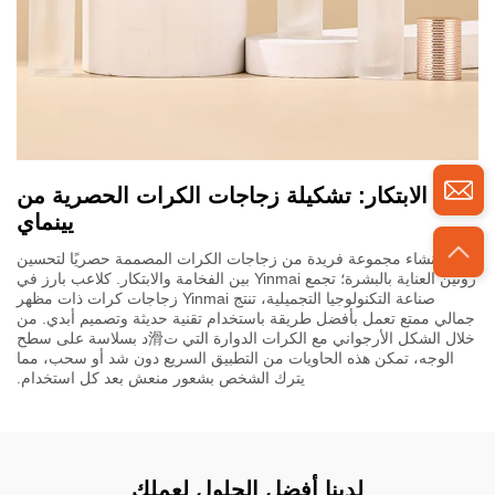
رمز الابتكار: تشكيلة زجاجات الكرات الحصرية من
يينماي
في إنشاء مجموعة فريدة من زجاجات الكرات المصممة حصريًا لتحسين
روتين العناية بالبشرة؛ تجمع Yinmai بين الفخامة والابتكار. كلاعب بارز في
صناعة التكنولوجيا التجميلية، تنتج Yinmai زجاجات كرات ذات مظهر
جمالي ممتع تعمل بأفضل طريقة باستخدام تقنية حديثة وتصميم أبدي. من
خلال الشكل الأرجواني مع الكرات الدوارة التي ت滑د بسلاسة على سطح
الوجه، تمكن هذه الحاويات من التطبيق السريع دون شد أو سحب، مما
يترك الشخص بشعور منعش بعد كل استخدام.
لدينا أفضل الحلول لعملك