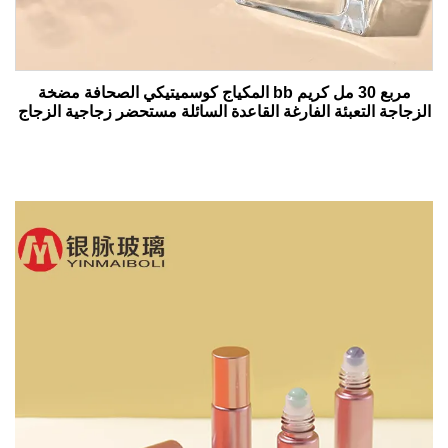
مربع 30 مل كريم bb المكياج كوسميتيكي الصحافة مضخة
الزجاجة التعبئة الفارغة القاعدة السائلة مستحضر زجاجية الزجاج