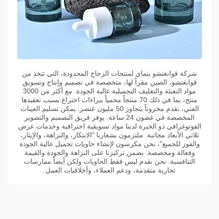
شركة قوانغتشو ينماي لمنتجات الزجاج المحدودة، التي تتخذ من
قوانغتشو، الصين مقراً لها، متخصصة في تصميم وإنتاج وتسويق
مواد التعبئة والتغليف التجميلية عالية الجودة. مع أكثر من 3000
منتج، بما في ذلك 70 منتجاً محمياً ببراءات اختراع بسبب تعقيدها
الفني، نقدم مخزوناً يتجاوز 50 مليون عنصر. يمكن تسليم العينات
المخصصة في غضون 24 ساعة. يوفر فريق التصميم والتصوير
الفوتوغرافي ذو الخبرة لدينا مواد تسويقية احترافية وخدمات عرض
ثلاثي الأبعاد مجانية. ملتزمون بشعارنا "الابتكار، والنزاهة، والإيثار،
والفوز للجميع"، نحن مكرسون لإنشاء حاويات تجميل عالية الجودة
وفعالة ومخصصة. يضمن تركيزنا على النزاهة والجودة والقيمة
التنافسية. نحن نقدم ليس فقط الحاويات ولكن أيضاً ممارسات
تجارية متقدمة، ودعم العملاء، وأخلاقيات العمل.