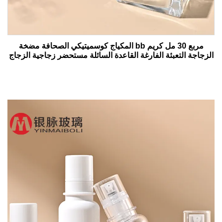
مربع 30 مل كريم bb المكياج كوسميتيكي الصحافة مضخة
الزجاجة التعبئة الفارغة القاعدة السائلة مستحضر زجاجية الزجاج