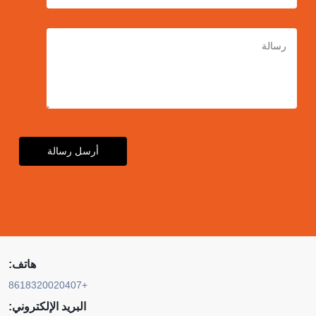
أرسل رسالة
هاتف:
+8618320020407
البريد الإلكتروني: