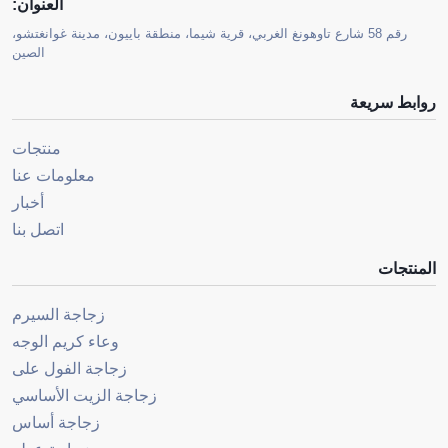
العنوان:
رقم 58 شارع تاوهونغ الغربي، قرية شيما، منطقة باييون، مدينة غوانغتشو،
الصين
روابط سريعة
منتجات
معلومات عنا
أخبار
اتصل بنا
المنتجات
زجاجة السيرم
وعاء كريم الوجه
زجاجة الفول على
زجاجة الزيت الأساسي
زجاجة أساس