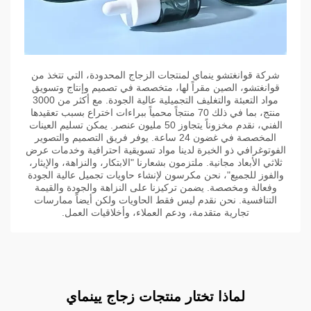
شركة قوانغتشو ينماي لمنتجات الزجاج المحدودة، التي تتخذ من
قوانغتشو، الصين مقراً لها، متخصصة في تصميم وإنتاج وتسويق
مواد التعبئة والتغليف التجميلية عالية الجودة. مع أكثر من 3000
منتج، بما في ذلك 70 منتجاً محمياً ببراءات اختراع بسبب تعقيدها
الفني، نقدم مخزوناً يتجاوز 50 مليون عنصر. يمكن تسليم العينات
المخصصة في غضون 24 ساعة. يوفر فريق التصميم والتصوير
الفوتوغرافي ذو الخبرة لدينا مواد تسويقية احترافية وخدمات عرض
ثلاثي الأبعاد مجانية. ملتزمون بشعارنا "الابتكار، والنزاهة، والإيثار،
والفوز للجميع"، نحن مكرسون لإنشاء حاويات تجميل عالية الجودة
وفعالة ومخصصة. يضمن تركيزنا على النزاهة والجودة والقيمة
التنافسية. نحن نقدم ليس فقط الحاويات ولكن أيضاً ممارسات
تجارية متقدمة، ودعم العملاء، وأخلاقيات العمل.
لماذا تختار منتجات زجاج يينماي