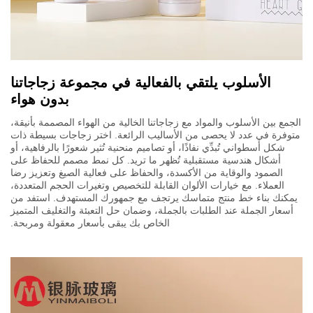
الأسلوب يلتقي بالفعالية في مجموعة زجاجاتنا
بدون هواء
الجمع بين الأسلوب والمواد مع زجاجاتنا الخالية من الهواء المصممة بأنيقة،
متوفرة في عدد لا يحصى من الأساليب الرائعة. اختر زجاجات بسيطة ذات
شكل أسطواني تُبدِّي نفاذًا، أو تصاميم منحنية تُثير شعورًا بالرفاهية، أو
أشكال هندسية مستقبلية تُظهر ما تريد. كل نمط مصمم للحفاظ على
الصمود والوقاية من الأكسدة، والحفاظ على فعالية الصيغ وتعزيز رضا
العملاء. مع خيارات الألوان القابلة للتخصيص وتغيرات الحجم المتعددة،
يمكنك بناء خط منتج متماسك يرتجف مع جمهورك المستهدف. استفد من
أسعار الجملة عند الطلبات بالجملة، وضمان حل التعبئة والتغليف المتميز
الخاص بك يبقى بأسعار معقولة ومربحة.