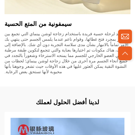
سيمفونية من المتع الحسية
استعد لرحلة حسية فريدة باستخدام زجاجة لوشن يينماي التي تجمع بين
العطور بمجرد فتح غطائها، وقوام ناعم عندما يلمس الجسم حتى ينتهي بك
الأمر تماماً بالانبهار بشأن مدى سلاسة التجربة دون أي شك. بالإضافة إلى
ذلك، هناك مكونات تم اختيارها بعناية والتي تتجمع لتكوين طبقة مرطبة
تغطي العضو الخارجي للجسم مما يمنحه الاسترخاء وشعوراً بالتجدد في
جميع أنحاء الجسم مرة أخرى من خلال زجاجة لوشن يينماي؛ لحظات من
النشوة النقية يمكن العثور عليها في هذه الأوقات حيث تشعر وجوهنا بأنها
محبوبة لأنها تستحق بعض الرعاية.
لدينا أفضل الحلول لعملك