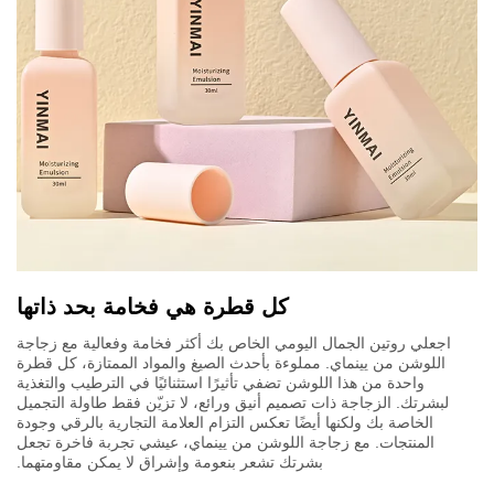
كل قطرة هي فخامة بحد ذاتها
اجعلي روتين الجمال اليومي الخاص بك أكثر فخامة وفعالية مع زجاجة
اللوشن من يينماي. مملوءة بأحدث الصيغ والمواد الممتازة، كل قطرة
واحدة من هذا اللوشن تضفي تأثيرًا استثنائيًا في الترطيب والتغذية
لبشرتك. الزجاجة ذات تصميم أنيق ورائع، لا تزيّن فقط طاولة التجميل
الخاصة بك ولكنها أيضًا تعكس التزام العلامة التجارية بالرقي وجودة
المنتجات. مع زجاجة اللوشن من يينماي، عيشي تجربة فاخرة تجعل
بشرتك تشعر بنعومة وإشراق لا يمكن مقاومتهما.