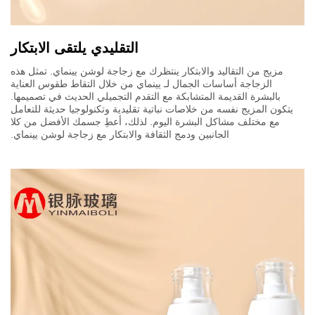
التقليدي يلتقى الابتكار
مزيج من التقاليد والابتكار ينتظرك مع زجاجة لوشن يينماي. تمثل هذه
الزجاجة أساسات الجمال لـ يينماي من خلال التقاط طقوس العناية
بالبشرة القديمة المتشابكة مع التقدم التجميلي الحديث في تصميمها.
يتكون المزيج نفسه من خلاصات نباتية تقليدية وتكنولوجيا حديثة للتعامل
مع مختلف مشاكل البشرة اليوم. لذلك، أعطِ جسمك الأفضل من كلا
الجانبين ودمج الثقافة والابتكار مع زجاجة لوشن يينماي.