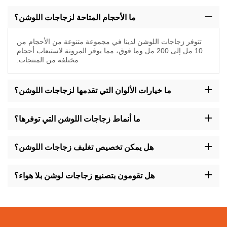
ما الأحجام المتاحة لزجاجات اللوشن؟
تتوفر زجاجات اللوشن لدينا في مجموعة متنوعة من الأحجام من
10 مل إلى 200 مل وما فوق، مما يوفر المرونة لاستيعاب أحجام
مختلفة من المنتجات.
ما خيارات الألوان التي تقدمها لزجاجات اللوشن؟
اختر من مجموعة ألوان تشمل
ما أنماط زجاجات اللوشن التي توفرها؟
البرونزي، الشفاف، الذهبي،
تتوفر عبوات كريماتنا بأساليب
هل يمكن تخصيص تغليف زجاجات اللوشن؟
الأخضر وغيرهم لتتناسب مع
متنوعة مثل الدائرية، المربعة،
بالطبع، نقدم خيارات تخصيص لتغليف عبوات الكريم، مما يسمح لك بإنشاء
مظهر فريد ينسجم مع هوية علامتك التجارية ويستقطب المستهلكين.
هل تقومون بتصنيع زجاجات لوشن بلا هواء؟
صورة علامتك التجارية وتفضيلاتها
الطويلة، القصيرة، ذات الكتف
نعم، نتخصص في إنتاج عبوات
الخاصة بتغليف اللوشن.
المسطح، وغير ذلك، مما يضمن
الكريم الخالية من الهواء،