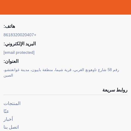
هاتف:
+8618320020407
البريد الإلكتروني:
[email protected]
العنوان:
رقم 58 شارع تاوهونغ الغربي، قرية شيما، منطقة باييون، مدينة غوانغتشو،
الصين
روابط سريعة
المنتجات
عنّا
أخبار
اتصل بنا