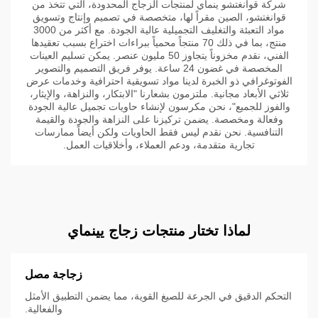
شركة قوانغتشو ينماي لمنتجات الزجاج المحدودة، التي تتخذ من
قوانغتشو، الصين مقراً لها، متخصصة في تصميم وإنتاج وتسويق
مواد التعبئة والتغليف التجميلية عالية الجودة. مع أكثر من 3000
منتج، بما في ذلك 70 منتجاً محمياً ببراءات اختراع بسبب تعقيدها
الفني، نقدم مخزوناً يتجاوز 50 مليون عنصر. يمكن تسليم العينات
المخصصة في غضون 24 ساعة. يوفر فريق التصميم والتصوير
الفوتوغرافي ذو الخبرة لدينا مواد تسويقية احترافية وخدمات عرض
ثلاثي الأبعاد مجانية. ملتزمون بشعارنا "الابتكار، والنزاهة، والإيثار،
والفوز للجميع"، نحن مكرسون لإنشاء حاويات تجميل عالية الجودة
وفعالة ومخصصة. يضمن تركيزنا على النزاهة والجودة والقيمة
التنافسية. نحن نقدم ليس فقط الحاويات ولكن أيضاً ممارسات
تجارية متقدمة، ودعم العملاء، وأخلاقيات العمل.
لماذا تختار منتجات زجاج يينماي
زجاجة مصل
التحكم الدقيق في الجرعة للصيغ القوية، مما يضمن التطبيق الأمثل
والفعالية.