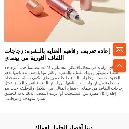
إعادة تعريف رفاهية العناية بالبشرة: زجاجات
اللفاف الثورية من يينماي
يينماي، رائدة في مجال الابتكار التجميلي، قدّمت تصميماً جديداً لزجاجة
اللفاف سيغيّر روتينك للعناية بالبشرة. وبالتزامها بالجودة وحماسها لدفع
الحدود، صُممت زجاجات اللفاف الخاصة بيينماي لتكون سهلة الاستخدام
والفخامة في آنٍ واحد. من أناقتها إلى آلياتها الدقيقة لتفريغ المادة، تمثل
زجاجات اللفاف من يينماي الاندماج المثالي بين الشكل والوظيفة حيث يتم
إطلاق كل قطرة من المستحلب أو الزيت المفضل لديك بدقة لتحقيق
بشرة متوهجة ومترطيب.
لدينا أفضل الحلول لعملك