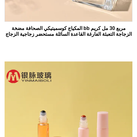
مربع 30 مل كريم bb المكياج كوسميتيكي الصحافة مضخة
الزجاجة التعبئة الفارغة القاعدة السائلة مستحضر زجاجية الزجاج