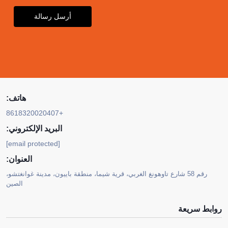
أرسل رسالة
هاتف:
+8618320020407
البريد الإلكتروني:
[email protected]
العنوان:
رقم 58 شارع تاوهونغ الغربي، قرية شيما، منطقة باييون، مدينة غوانغتشو،
الصين
روابط سريعة