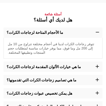
أسئلة شائعة
هل لديك أي أسئلة؟
ما الأحجام المتاحة لزجاجات الكرات؟
تتوفر زجاجات الكرات لدينا في أحجام مختلفة تتراوح من 10 مل
إلى 200 مل وما فوق، مما يوفر خيارات مناسبة لمتطلبات حجم
المنتجات وتطبيقها المختلفة.
ما هي خيارات الألوان المقدمة لزجاجات الكرات؟
اختر من مجموعة ألوان تشمل البرونزي، الشفاف، الذهبي، الأخضر
وغيرهم لتناسب أسلوب علامتك التجارية وتفضيلات التغليف الخاصة
ما هي تصاميم زجاجات الكرات التي تقدمونها؟
بزجاجات الكرات.
نقدم زجاجات لفافة بتصاميم مختلفة مثل الدائرية، المربعة، الطويلة،
القصيرة، ذات الكتف المسطح، وغيرها، مما يضمن المرونة لتلبية متطلبات
هل يمكن تخصيص عبوات زجاجات الكرات؟
الصياغة والعلامة التجارية المتنوعة.
نعم، نقدم خيارات تخصيص لتعبئة الزجاجات اللفافة، مما يتيح لك تعديل
التصميم والتسمية والجوانب الأخرى لتعكس هوية علامتك التجارية وجذب