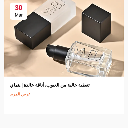
30
Mar
تغطية خالية من العيوب، أناقة خالدة | ينماي
عرض المزيد