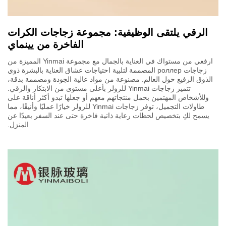
الرقي يلتقى الوظيفية: مجموعة زجاجات الكرات
الفاخرة من يينماي
ارفعي من مستواك في العناية بالجمال مع مجموعة Yinmai المميزة من
زجاجات роллер المصممة لتلبية احتياجات عشاق العناية بالبشرة ذوي
الذوق الرفيع حول العالم. مصنوعة من مواد عالية الجودة ومصممة بدقة،
تتميز زجاجات Yinmai للرولر بأعلى مستوى من الابتكار والرقي.
وللأشخاص المهتمين بحمل منتجاتهم معهم أو جعلها تبدو أكثر أناقة على
طاولات التجميل، توفر زجاجات Yinmai للرولر خيارًا عمليًا وأنيقًا، مما
يسمح لكِ بتخصيص لحظات رعاية ذاتية فاخرة حتى عند السفر بعيدًا عن
المنزل.